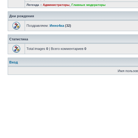
Легенда ::
Администраторы
,
Главные модераторы
Дни рождения
Поздравляем:
Инно4ка
(32)
Статистика
Total images
0
| Всего комментариев
0
Вход
Имя пользов