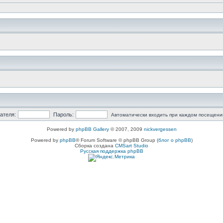
ателя:
Пароль:
Автоматически входить при каждом посещени
Powered by
phpBB Gallery
© 2007, 2009
nickvergessen
Powered by
phpBB
® Forum Software © phpBB Group (
блог о phpBB
)
Сборка создана
CMSart Studio
Русская поддержка phpBB