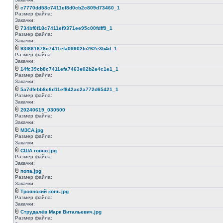
c7770dd58c7411ef8d0cb2c809d73460_1
Размер файла:
Закачки:
734bf0f18c7411ef9371ee95c00fdff9_1
Размер файла:
Закачки:
93f861678c7411efa09902fc262e3b4d_1
Размер файла:
Закачки:
14fc39cb8c7411efa7463e02b2e4c1e1_1
Размер файла:
Закачки:
5a7dfebb8c6d11ef842ac2a772d65421_1
Размер файла:
Закачки:
20240619_030500
Размер файла:
Закачки:
МЗСА.jpg
Размер файла:
Закачки:
США говно.jpg
Размер файла:
Закачки:
попа.jpg
Размер файла:
Закачки:
Троянский конь.jpg
Размер файла:
Закачки:
Струдалёв Марк Витальевич.jpg
Размер файла: