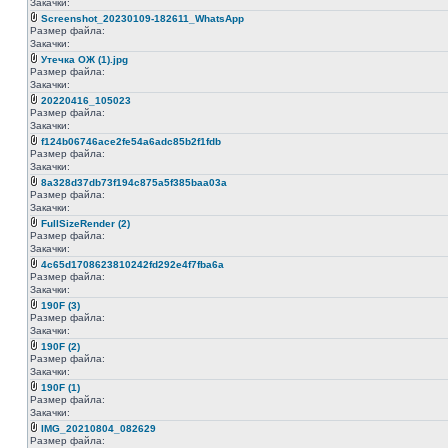
Закачки:
Screenshot_20230109-182611_WhatsApp
Размер файла:
Закачки:
Утечка ОЖ (1).jpg
Размер файла:
Закачки:
20220416_105023
Размер файла:
Закачки:
f124b06746ace2fe54a6adc85b2f1fdb
Размер файла:
Закачки:
8a328d37db73f194c875a5f385baa03a
Размер файла:
Закачки:
FullSizeRender (2)
Размер файла:
Закачки:
4c65d1708623810242fd292e4f7fba6a
Размер файла:
Закачки:
190F (3)
Размер файла:
Закачки:
190F (2)
Размер файла:
Закачки:
190F (1)
Размер файла:
Закачки:
IMG_20210804_082629
Размер файла: