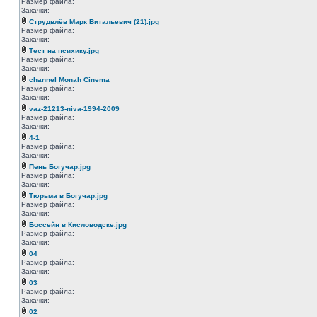
Размер файла:
Закачки:
Струдвлёв Марк Витальевич (21).jpg
Размер файла:
Закачки:
Тест на психику.jpg
Размер файла:
Закачки:
channel Monah Cinema
Размер файла:
Закачки:
vaz-21213-niva-1994-2009
Размер файла:
Закачки:
4-1
Размер файла:
Закачки:
Пень Богучар.jpg
Размер файла:
Закачки:
Тюрьма в Богучар.jpg
Размер файла:
Закачки:
Боссейн в Кисловодске.jpg
Размер файла:
Закачки:
04
Размер файла:
Закачки:
03
Размер файла:
Закачки:
02