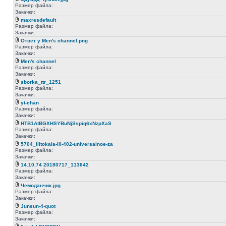
Размер файла:
Закачки:
maxresdefault
Размер файла:
Закачки:
Ответ у Men's channel.png
Размер файла:
Закачки:
Men's channel
Размер файла:
Закачки:
sborka_ttr_1251
Размер файла:
Закачки:
yt-chan
Размер файла:
Закачки:
HTB1AtBGXHSYBuNjSspiq6xNzpXaS
Размер файла:
Закачки:
5704_liitokala-lii-402-universalnoe-za
Размер файла:
Закачки:
14.10.74 20180717_113642
Размер файла:
Закачки:
Чемоданчик.jpg
Размер файла:
Закачки:
Junsun-4-quot
Размер файла:
Закачки: