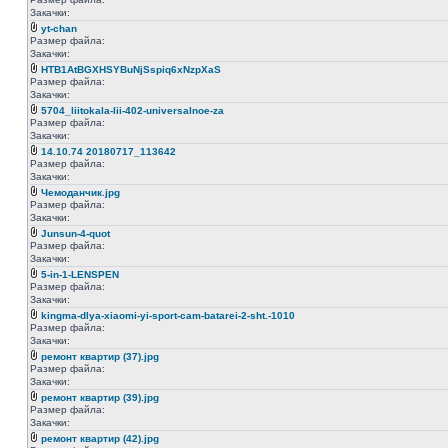
Закачки:
yt-chan
Размер файла:
Закачки:
HTB1AtBGXHSYBuNjSspiq6xNzpXaS
Размер файла:
Закачки:
5704_liitokala-lii-402-universalnoe-za
Размер файла:
Закачки:
14.10.74 20180717_113642
Размер файла:
Закачки:
Чемоданчик.jpg
Размер файла:
Закачки:
Junsun-4-quot
Размер файла:
Закачки:
5-in-1-LENSPEN
Размер файла:
Закачки:
kingma-dlya-xiaomi-yi-sport-cam-batarei-2-sht.-1010
Размер файла:
Закачки:
ремонт квартир (37).jpg
Размер файла:
Закачки:
ремонт квартир (39).jpg
Размер файла:
Закачки:
ремонт квартир (42).jpg