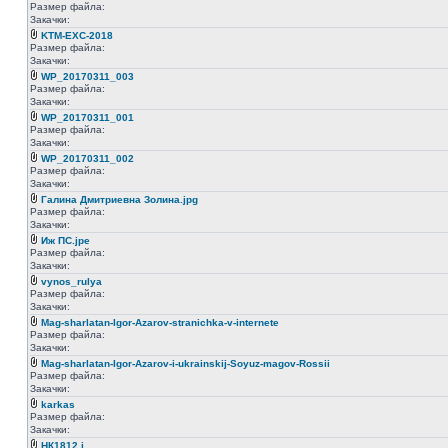
Размер файла:
Закачки:
KTM-EXC-2018
Размер файла:
Закачки:
WP_20170311_003
Размер файла:
Закачки:
WP_20170311_001
Размер файла:
Закачки:
WP_20170311_002
Размер файла:
Закачки:
Галина Дмитриевна Золина.jpg
Размер файла:
Закачки:
Иж ПС.jpe
Размер файла:
Закачки:
vynos_rulya
Размер файла:
Закачки:
Mag-sharlatan-Igor-Azarov-stranichka-v-internete
Размер файла:
Закачки:
Mag-sharlatan-Igor-Azarov-i-ukrainskij-Soyuz-magov-Rossii
Размер файла:
Закачки:
karkas
Размер файла:
Закачки:
НК1812.j