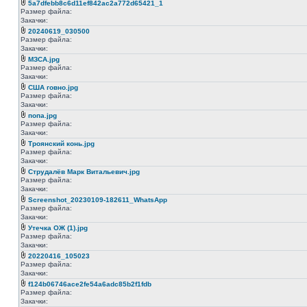
5a7dfebb8c6d11ef842ac2a772d65421_1
Размер файла:
Закачки:
20240619_030500
Размер файла:
Закачки:
МЗСА.jpg
Размер файла:
Закачки:
США говно.jpg
Размер файла:
Закачки:
попа.jpg
Размер файла:
Закачки:
Троянский конь.jpg
Размер файла:
Закачки:
Струдалёв Марк Витальевич.jpg
Размер файла:
Закачки:
Screenshot_20230109-182611_WhatsApp
Размер файла:
Закачки:
Утечка ОЖ (1).jpg
Размер файла:
Закачки:
20220416_105023
Размер файла:
Закачки:
f124b06746ace2fe54a6adc85b2f1fdb
Размер файла:
Закачки: