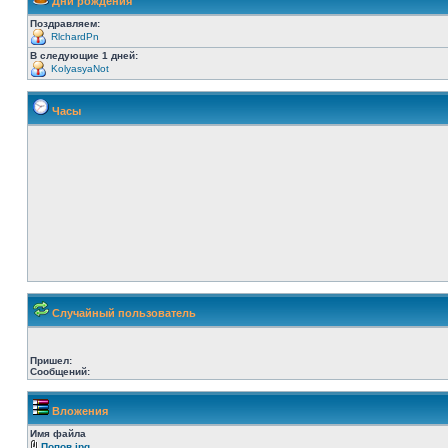
Дни рождения
Поздравляем:
RlchardPn
В следующие 1 дней:
KolyasyaNot
Часы
Случайный пользователь
Пришел:
Сообщений:
Вложения
Имя файла
Попов.jpg