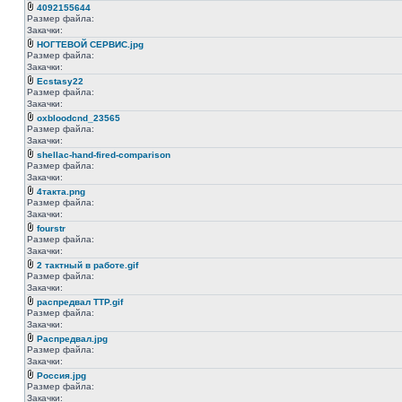
4092155644
Размер файла:
Закачки:
НОГТЕВОЙ СЕРВИС.jpg
Размер файла:
Закачки:
Ecstasy22
Размер файла:
Закачки:
oxbloodcnd_23565
Размер файла:
Закачки:
shellac-hand-fired-comparison
Размер файла:
Закачки:
4такта.png
Размер файла:
Закачки:
fourstr
Размер файла:
Закачки:
2 тактный в работе.gif
Размер файла:
Закачки:
распредвал ТТР.gif
Размер файла:
Закачки:
Распредвал.jpg
Размер файла:
Закачки:
Россия.jpg
Размер файла:
Закачки: