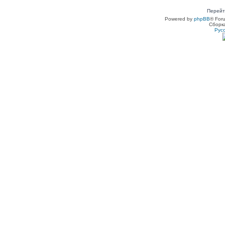
Перейт
Powered by
phpBB
® For
Сборк
Рус