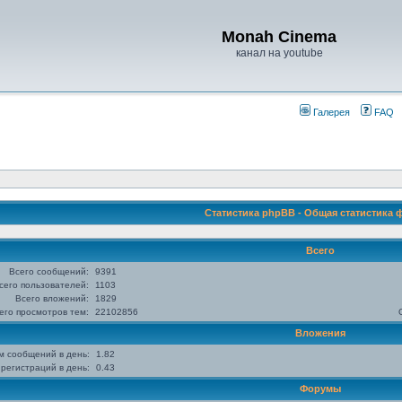
Monah Cinema
канал на youtube
Галерея
FAQ
Статистика phpBB - Общая статистика
Всего
Всего сообщений:
9391
сего пользователей:
1103
Всего вложений:
1829
его просмотров тем:
22102856
Вложения
м сообщений в день:
1.82
регистраций в день:
0.43
Форумы