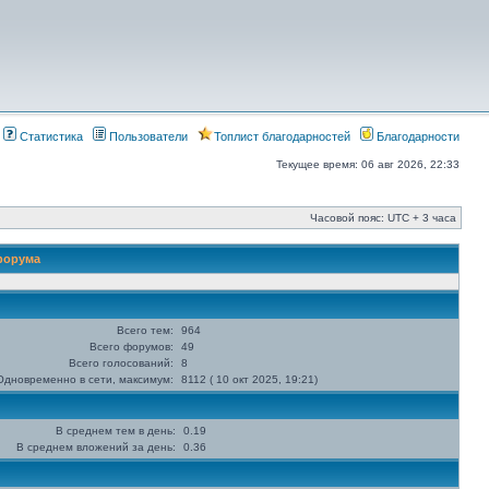
Статистика
Пользователи
Топлист благодарностей
Благодарности
Текущее время: 06 авг 2026, 22:33
Часовой пояс: UTC + 3 часа
 форума
Всего тем:
964
Всего форумов:
49
Всего голосований:
8
Одновременно в сети, максимум:
8112 ( 10 окт 2025, 19:21)
В среднем тем в день:
0.19
В среднем вложений за день:
0.36