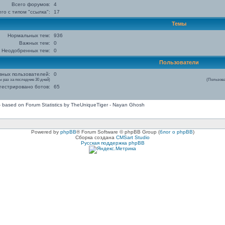
Всего форумов:
4
го с типом "ссылка":
17
Темы
Нормальных тем:
936
Важных тем:
0
Неодобренных тем:
0
Пользователи
вных пользователей:
0
 раз за последние 30 дней)
(Пользова
гестрировано ботов:
65
 - based on Forum Statistics by TheUniqueTiger - Nayan Ghosh
Powered by
phpBB
® Forum Software © phpBB Group (
блог о phpBB
)
Сборка создана
CMSart Studio
Русская поддержка phpBB