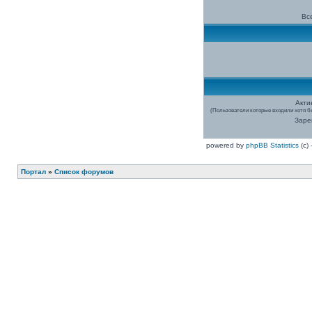
Все
Акти
(Пользователи которые входили хотя бы
Заре
powered by
phpBB Statistics
(c)
Портал
»
Список форумов