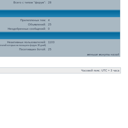
Всего с типом "форум":
28
Прилепленых тем:
4
Объявлений:
25
Неодобренных сообщений:
0
Неактивных пользователей:
1103
телей которые не посещяли форум 30 дней)
Посетивших ботой:
25
меньше минуты назад
Часовой пояс: UTC + 3 часа