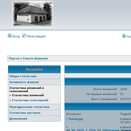
Вход
Регистрация
Га
Портал
»
Список форумов
Настройки
Общая статистика
Активность форума
Статистика вложений и
Всего вложений:
1829
голосований
Потеряных вложений:
57
»
Статистика вложений
Всего скачиваний:
510757
»
Статистика голосований
Переодическая статистика
Статистика настроек
Вложения
Подроб
Дополнения
•
Попов.jpg
в фору
16 июн 
•
в фору
05_06_2025_1_1115_25_Обращение_гражда
16 июн 