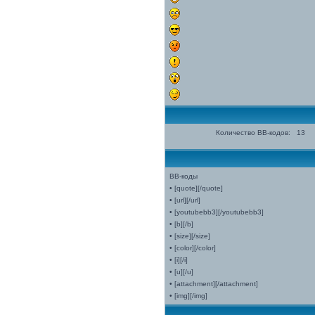
Количество BB-кодов:
13
BB-коды
• [quote][/quote]
• [url][/url]
• [youtubebb3][/youtubebb3]
• [b][/b]
• [size][/size]
• [color][/color]
• [i][/i]
• [u][/u]
• [attachment][/attachment]
• [img][/img]