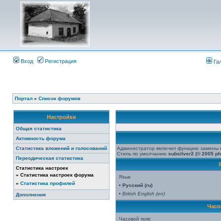
Вход
Регистрация
Га
Портал
»
Список форумов
Настройки
Общая статистика
Активность форума
Статистика вложений и голосований
Администратор включил функцию замены 
Стиль по умолчанию
subsilver2 (© 2005 p
Переодическая статистика
Статистика настроек
»
Статистика настроек форума
Язык
»
Статистика профилей
• Русский (ru)
•
British English (en)
Дополнения
Часо
Часовой пояс