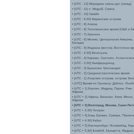
• [UTC - 12] Меридиан смены дат (запад)
• [UTC - 11] о. Мидуэй, Самоа
• [UTC - 10] Гавайи
• [UTC - 9:30] Маркизские острова
• [UTC - 9] Аляска
• [UTC - 8] Тихоокеанское время (США и К
• [UTC - 7] Аризона
• [UTC - 6] Мехико, Центральная Америка
Канада)
• [UTC - 5] Индиана (восток), Восточное 
• [UTC - 4:30] Венесуэла
• [UTC - 4] Каракас, Сантьяго, Атлантичес
• [UTC - 3:30] Ньюфаундленд
• [UTC - 3] Бразилия, Гренландия
• [UTC - 2] Среднеатлантическое время
• [UTC - 1] Азорские острова, острова Зе
•
[UTC] Время по Гринвичу: Дублин, Лонд
• [UTC + 1] Берлин, Мадрид, Париж, Рим,
Африка
• [UTC + 2] Афины, Вильнюс, Киев, Минск
Африка
• [UTC + 3] Волгоград, Москва, Санкт-Пет
• [UTC + 3:30] Тегеран
• [UTC + 4] Баку, Ереван, Самара, Тбилис
• [UTC + 4:30] Кабул
• [UTC + 5] Екатеринбург, Исламабад, Ка
• [UTC + 5:30] Бомбей, Калькутта, Мадрас