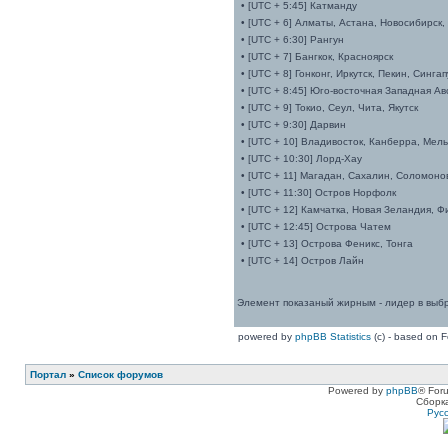
• [UTC + 5:45] Катманду
• [UTC + 6] Алматы, Астана, Новосибирск,
• [UTC + 6:30] Рангун
• [UTC + 7] Бангкок, Красноярск
• [UTC + 8] Гонконг, Иркутск, Пекин, Синга
• [UTC + 8:45] Юго-восточная Западная А
• [UTC + 9] Токио, Сеул, Чита, Якутск
• [UTC + 9:30] Дарвин
• [UTC + 10] Владивосток, Канберра, Мел
• [UTC + 10:30] Лорд-Хау
• [UTC + 11] Магадан, Сахалин, Соломоно
• [UTC + 11:30] Остров Норфолк
• [UTC + 12] Камчатка, Новая Зеландия, 
• [UTC + 12:45] Острова Чатем
• [UTC + 13] Острова Феникс, Тонга
• [UTC + 14] Остров Лайн
Элемент показаный жирным - лидер в выбр
powered by
phpBB Statistics
(c) - based on 
Портал
»
Список форумов
Powered by
phpBB
® For
Сборк
Рус