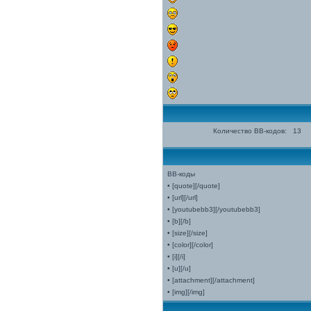
Количество BB-кодов:
13
BB-коды
• [quote][/quote]
• [url][/url]
• [youtubebb3][/youtubebb3]
• [b][/b]
• [size][/size]
• [color][/color]
• [i][/i]
• [u][/u]
• [attachment][/attachment]
• [img][/img]