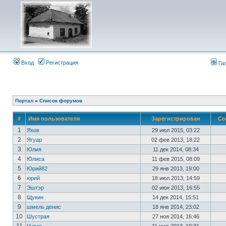
Вход
Регистрация
Га
Портал
»
Список форумов
#
Имя пользователя
Зарегистрирован
Со
1
Яков
29 июл 2015, 03:22
2
Ягуар
02 фев 2013, 18:22
3
Юлия
11 дек 2014, 08:34
4
Юлиса
11 фев 2015, 08:09
5
Юрий82
29 янв 2013, 19:00
6
юрий
18 июл 2013, 14:59
7
Эштэр
02 июн 2013, 16:55
8
Щукин
14 дек 2014, 15:51
9
шмель денис
18 янв 2014, 23:02
10
Шустрая
27 ноя 2014, 16:46