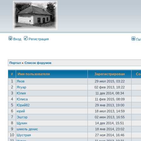
Вход
Регистрация
Га
Портал
»
Список форумов
#
Имя пользователя
Зарегистрирован
Со
1
Яков
29 июл 2015, 03:22
2
Ягуар
02 фев 2013, 18:22
3
Юлия
11 дек 2014, 08:34
4
Юлиса
11 фев 2015, 08:09
5
Юрий82
29 янв 2013, 19:00
6
юрий
18 июл 2013, 14:59
7
Эштэр
02 июн 2013, 16:55
8
Щукин
14 дек 2014, 15:51
9
шмель денис
18 янв 2014, 23:02
10
Шустрая
27 ноя 2014, 16:46