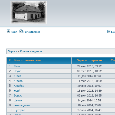
Вход
Регистрация
Га
Портал
»
Список форумов
#
Имя пользователя
Зарегистрирован
Со
1
Яков
29 июл 2015, 03:22
2
Ягуар
02 фев 2013, 18:22
3
Юлия
11 дек 2014, 08:34
4
Юлиса
11 фев 2015, 08:09
5
Юрий82
29 янв 2013, 19:00
6
юрий
18 июл 2013, 14:59
7
Эштэр
02 июн 2013, 16:55
8
Щукин
14 дек 2014, 15:51
9
шмель денис
18 янв 2014, 23:02
10
Шустрая
27 ноя 2014, 16:46