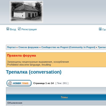
Вход
Регистрация
Га
Портал
»
Список форумов
»
Сообщество на Pogost (Community in Pogost)
»
Трепал
Правила форума
Запрещены нецензурные выражения, оскорбления
Prohibited obscene language, insulting
Трепалка (conversation)
Страница
1
из
14
[ Тем: 281 ]
Темы
Объявления