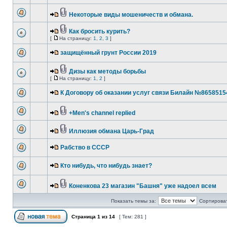
Некоторые виды мошеничеств и обмана.
Как бросить курить?
[
На страницу:
1
,
2
,
3
]
защищённый грунт России 2019
Дизы как методы борьбы
[
На страницу:
1
,
2
]
К Договору об оказании услуг связи Билайн №8658515
+Men's channel replied
Иллюзия обмана Царь-Град
Рабство в СССР
Кто нибудь, что нибудь знает?
Коненкова 23 магазин "Башня" уже надоел всем
Показать темы за:
Сортироват
Страница
1
из
14
[ Тем: 281 ]