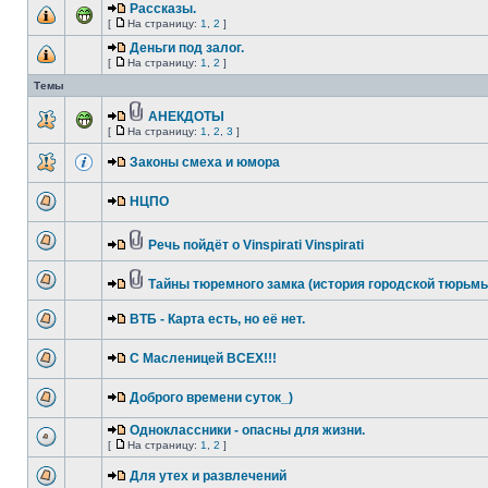
Рассказы.
[
На страницу:
1
,
2
]
Деньги под залог.
[
На страницу:
1
,
2
]
Темы
АНЕКДОТЫ
[
На страницу:
1
,
2
,
3
]
Законы смеха и юмора
НЦПО
Речь пойдёт о Vinspirati Vinspirati
Тайны тюремного замка (история городской тюрьм
ВТБ - Карта есть, но её нет.
С Масленицей ВСЕХ!!!
Доброго времени суток_)
Одноклассники - опасны для жизни.
[
На страницу:
1
,
2
]
Для утех и развлечений