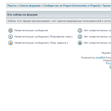
Портал
»
Список форумов
»
Сообщество на Pogost (Community in Pogost)
»
Трепал
Кто сейчас на форуме
Сейчас этот форум просматривают: нет зарегистрированных пользователей и гости:
Непрочитанные сообщения
Нет непрочитанных с
Непрочитанные сообщения [ Популярная тема ]
Нет непрочитанных со
Непрочитанные сообщения [ Тема закрыта ]
Нет непрочитанных со
Перейт
Powered by
phpBB
® For
Сборк
Рус