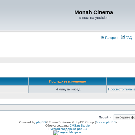
Monah Cinema
канал на youtube
Галерея
FAQ
Последнее изменение
4 минуты назад
Просмотр темы 
Перейти:
Powered by
phpBB
® Forum Software © phpBB Group (
блог о phpBB
)
Сборка создана
CMSart Studio
Русская поддержка phpBB