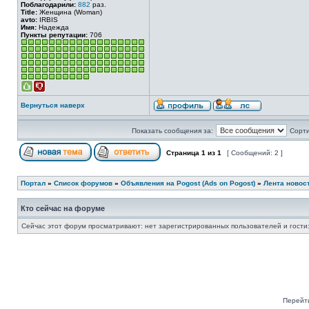
Поблагодарили:
882
раз.
Title:
Женщина (Woman)
avto:
IRBIS
Имя:
Надежда
Пункты репутации:
706
Вернуться наверх
Показать сообщения за:
Сорти
Страница
1
из
1
[ Сообщений: 2 ]
Портал
»
Список форумов
»
Объявления на Pogost (Ads on Pogost)
»
Лента новост
Кто сейчас на форуме
Сейчас этот форум просматривают: нет зарегистрированных пользователей и гости:
Перейт