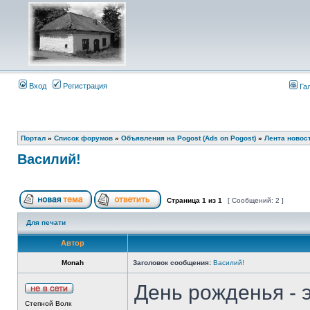
Вход
Регистрация
Га
Портал
»
Список форумов
»
Объявления на Pogost (Ads on Pogost)
»
Лента новост
Василий!
Страница
1
из
1
[ Сообщений: 2 ]
Для печати
Автор
Monah
Заголовок сообщения:
Василий!
День рожденья - э
Степной Волк