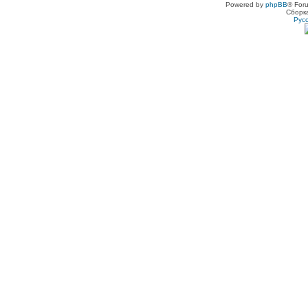
Powered by
phpBB
® For
Сборк
Рус