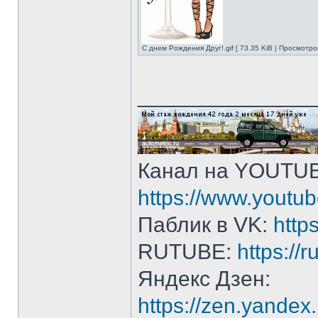
C днем Рождения Друг!.gif [ 73.35 KiB | Просмотро
______________
Канал на YOUTU
https://www.yout
Паблик в VK:
http
RUTUBE:
https://
Яндекс Дзен:
https://zen.yande