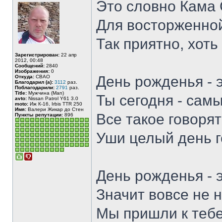
Это словно Кама
Для восторженной
Так приятно, хоть
Зарегистрирован:
22 апр
2012, 00:48
Сообщений:
2840
Изображения:
0
День рожденья - э
Откуда:
СВАО
Благодарил (а):
3112
раз.
Поблагодарили:
2791
раз.
Title:
Мужчина (Man)
Ты сегодня - сам
avto:
Nissan Patrol Y61 3.0
moto:
Иж К-16, Irbis TTR 250
Имя:
Валери Жикар до Стен
Все такое говорят
Пункты репутации:
896
Уши целый день г
День рожденья - э
Значит вовсе не 
Мы пришли к тебе