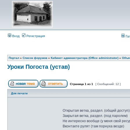
Вход
Регистрация
Га
Портал
»
Список форумов
»
Кабинет администратора (Office administrator)
»
Объяв
Уроки Погоста (устав)
Страница
1
из
1
[ Сообщений: 12 ]
Для печати
Открытая ветка, раздел. (общий доступ)
Закрытая ветка, раздел. (под паролем)
Не интересно вообще (у меня свой ресу
Вконтакте рулят (там порнуха везде)