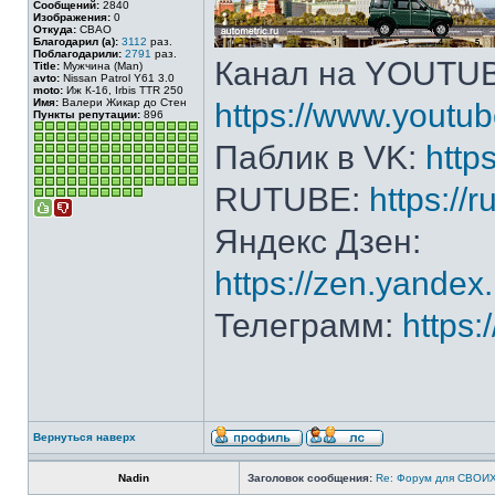
Сообщений:
2840
Изображения:
0
Откуда:
СВАО
Благодарил (а):
3112
раз.
Поблагодарили:
2791
раз.
Канал на YOUTU
Title:
Мужчина (Man)
avto:
Nissan Patrol Y61 3.0
moto:
Иж К-16, Irbis TTR 250
Имя:
Валери Жикар до Стен
https://www.yout
Пункты репутации:
896
Паблик в VK:
http
RUTUBE:
https://
Яндекс Дзен:
https://zen.yande
Телеграмм:
https
Вернуться наверх
Nadin
Заголовок сообщения:
Re: Форум для СВОИХ