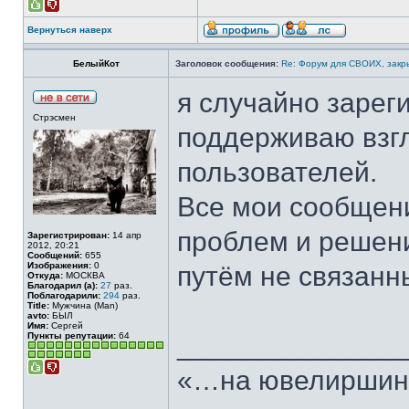
Вернуться наверх
БелыйКот
Заголовок сообщения:
Re: Форум для СВОИХ, закр
я случайно зарег
Стрэсмен
поддерживаю взгл
пользователей.
Все мои сообщен
проблем и решен
Зарегистрирован:
14 апр
2012, 20:21
Сообщений:
655
Изображения:
0
путём не связанн
Откуда:
МОСКВА
Благодарил (а):
27
раз.
Поблагодарили:
294
раз.
Title:
Мужчина (Man)
avto:
БЫЛ
Имя:
Сергей
Пункты репутации:
64
______________
«…на ювелиршино