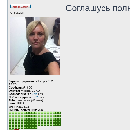
Соглашусь пол
Стрэсмен
Зарегистрирован:
21 апр 2012,
12:26
Сообщений:
660
Откуда:
Москва СВАО
Благодарил (а):
265
раз.
Поблагодарили:
882
раз.
Title:
Женщина (Woman)
avto:
IRBIS
Имя:
Надежда
Пункты репутации:
706