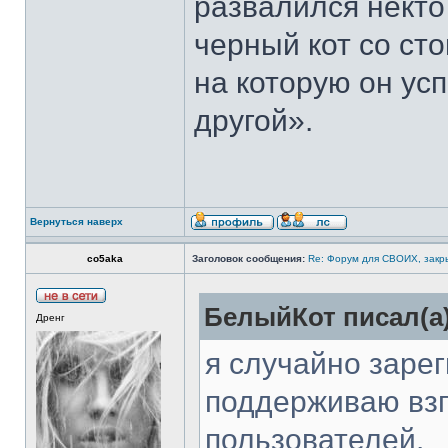
развалился некто
черный кот со сто
на которую он ус
другой».
Вернуться наверх
co5aka
Заголовок сообщения:
Re: Форум для СВОИХ, закр
БелыйКот писал(а)
Дренг
я случайно заре
поддерживаю взг
пользователей.