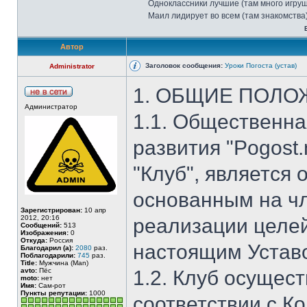
Одноклассники лучшие (там много игруш
Маил лидирует во всем (там знакомства
Автор
Заголовок сообщения:
Уроки Погоста (устав)
Administrator
1. ОБЩИЕ ПОЛ
Администратор
1.1. Общественна
развития "Pogost
"Клуб", является
основанным на ч
Зарегистрирован:
10 апр
2012, 20:16
реализации целей
Сообщений:
513
Изображения:
0
Откуда:
Россия
настоящим Устав
Благодарил (а):
2080
раз.
Поблагодарили:
745
раз.
Title:
Мужчина (Man)
avto:
Пёс
1.2. Клуб осущес
moto:
нет
Имя:
Сам-рот
Пункты репутации:
1000
соответствии с К