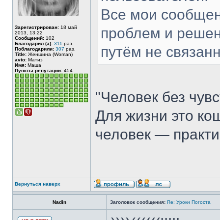
Все мои сообщен
Зарегистрирован:
18 май
проблем и реше
2013, 13:22
Сообщений:
102
Благодарил (а):
311
раз.
путём не связан
Поблагодарили:
307
раз.
Title:
Женщина (Woman)
avto:
Матиз
Имя:
Маша
Пункты репутации:
454
"Человек без чув
Для жизни это кош
человек — практи
Вернуться наверх
Nadin
Заголовок сообщения:
Re: Уроки Погоста