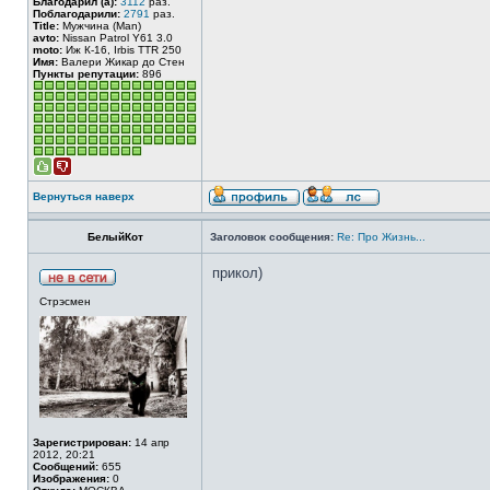
Благодарил (а):
3112
раз.
Поблагодарили:
2791
раз.
Title:
Мужчина (Man)
avto:
Nissan Patrol Y61 3.0
moto:
Иж К-16, Irbis TTR 250
Имя:
Валери Жикар до Стен
Пункты репутации:
896
Вернуться наверх
БелыйКот
Заголовок сообщения:
Re: Про Жизнь...
прикол)
Стрэсмен
Зарегистрирован:
14 апр
2012, 20:21
Сообщений:
655
Изображения:
0