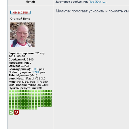
Monah
Заголовок сообщения:
Про Жизнь...
Мультик помогает ускорить и поймать с
Степной Волк
Зарегистрирован:
22 апр
2012, 00:48
Сообщений:
2840
Изображения:
0
Откуда:
СВАО
Благодарил (а):
3112
раз.
Поблагодарили:
2791
раз.
Title:
Мужчина (Man)
avto:
Nissan Patrol Y61 3.0
moto:
Иж К-16, Irbis TTR 250
Имя:
Валери Жикар до Стен
Пункты репутации:
896