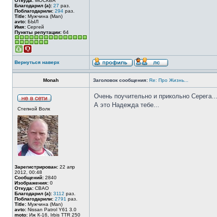
Откуда:
МОСКВА
Благодарил (а):
27
раз.
Поблагодарили:
294
раз.
Title:
Мужчина (Man)
avto:
БЫЛ
Имя:
Сергей
Пункты репутации:
64
Вернуться наверх
Monah
Заголовок сообщения:
Re: Про Жизнь...
Очень поучительно и прикольно Серега..
А это Надежда тебе...
Степной Волк
Зарегистрирован:
22 апр
2012, 00:48
Сообщений:
2840
Изображения:
0
Откуда:
СВАО
Благодарил (а):
3112
раз.
Поблагодарили:
2791
раз.
Title:
Мужчина (Man)
avto:
Nissan Patrol Y61 3.0
moto:
Иж К-16, Irbis TTR 250