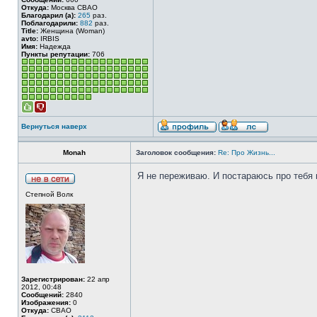
Откуда:
Москва СВАО
Благодарил (а):
265
раз.
Поблагодарили:
882
раз.
Title:
Женщина (Woman)
avto:
IRBIS
Имя:
Надежда
Пункты репутации:
706
Вернуться наверх
Monah
Заголовок сообщения:
Re: Про Жизнь...
Я не переживаю. И постараюсь про тебя м
Степной Волк
Зарегистрирован:
22 апр
2012, 00:48
Сообщений:
2840
Изображения:
0
Откуда:
СВАО