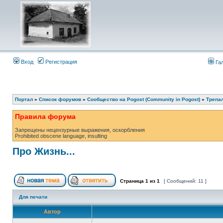
Вход
Регистрация
Га
Портал
»
Список форумов
»
Сообщество на Pogost (Community in Pogost)
»
Трепал
Правила форума
Запрещены нецензурные выражения, оскорбления
Prohibited obscene language, insulting
Про Жизнь...
Страница
1
из
1
[ Сообщений: 11 ]
Для печати
Автор