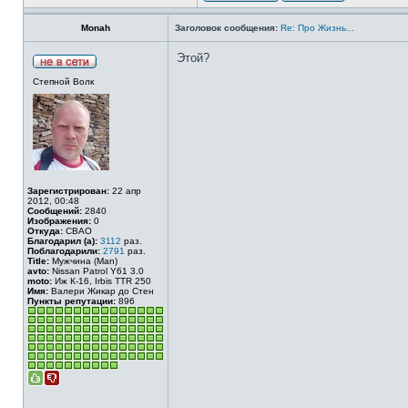
Monah
Заголовок сообщения:
Re: Про Жизнь...
Этой?
Степной Волк
Зарегистрирован:
22 апр
2012, 00:48
Сообщений:
2840
Изображения:
0
Откуда:
СВАО
Благодарил (а):
3112
раз.
Поблагодарили:
2791
раз.
Title:
Мужчина (Man)
avto:
Nissan Patrol Y61 3.0
moto:
Иж К-16, Irbis TTR 250
Имя:
Валери Жикар до Стен
Пункты репутации:
896