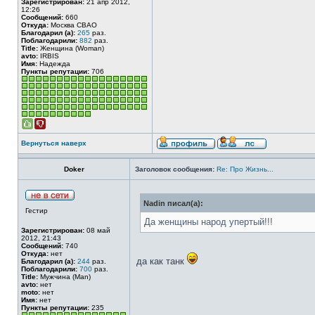
Зарегистрирован:
21 апр 2012,
12:26
Сообщений:
660
Откуда:
Москва СВАО
Благодарил (а):
265
раз.
Поблагодарили:
882
раз.
Title:
Женщина (Woman)
avto:
IRBIS
Имя:
Надежда
Пункты репутации:
706
Вернуться наверх
Doker
Заголовок сообщения:
Re: Про Жизнь...
Nadin писал(а):
Гестир
Да женщины народ упертый!!!
Зарегистрирован:
08 май
2012, 21:43
Сообщений:
740
Откуда:
нет
да как танк
Благодарил (а):
244
раз.
Поблагодарили:
700
раз.
Title:
Мужчина (Man)
avto:
нет
moto:
нет
Имя:
нет
Пункты репутации:
235