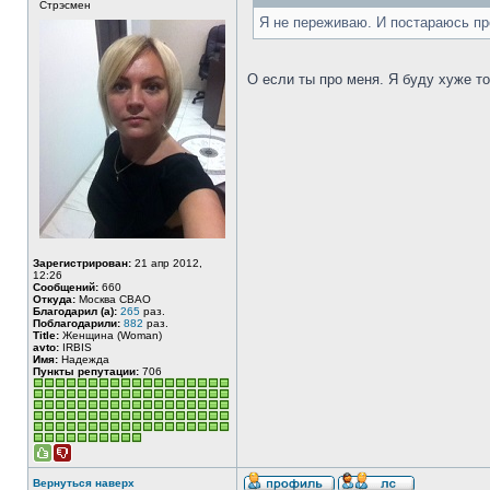
Стрэсмен
Я не переживаю. И постараюсь про
О если ты про меня. Я буду хуже то
Зарегистрирован:
21 апр 2012,
12:26
Сообщений:
660
Откуда:
Москва СВАО
Благодарил (а):
265
раз.
Поблагодарили:
882
раз.
Title:
Женщина (Woman)
avto:
IRBIS
Имя:
Надежда
Пункты репутации:
706
Вернуться наверх