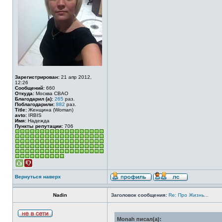
Зарегистрирован:
21 апр 2012,
12:26
Сообщений:
660
Откуда:
Москва СВАО
Благодарил (а):
265
раз.
Поблагодарили:
882
раз.
Title:
Женщина (Woman)
avto:
IRBIS
Имя:
Надежда
Пункты репутации:
706
Вернуться наверх
Nadin
Заголовок сообщения:
Re: Про Жизнь...
Monah писал(а):