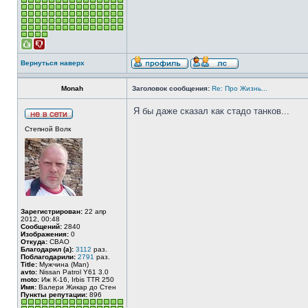
Вернуться наверх
Monah
Заголовок сообщения:
Re: Про Жизнь...
Я бы даже сказал как стадо танков...
Степной Волк
Зарегистрирован:
22 апр
2012, 00:48
Сообщений:
2840
Изображения:
0
Откуда:
СВАО
Благодарил (а):
3112
раз.
Поблагодарили:
2791
раз.
Title:
Мужчина (Man)
avto:
Nissan Patrol Y61 3.0
moto:
Иж К-16, Irbis TTR 250
Имя:
Валери Жикар до Стен
Пункты репутации:
896