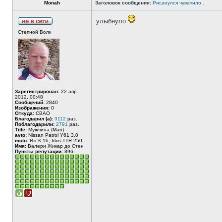
Monah
Заголовок сообщения:
Рисанулся чувачило...
улыбнуло
Степной Волк
Зарегистрирован:
22 апр
2012, 00:48
Сообщений:
2840
Изображения:
0
Откуда:
СВАО
Благодарил (а):
3112
раз.
Поблагодарили:
2791
раз.
Title:
Мужчина (Man)
avto:
Nissan Patrol Y61 3.0
moto:
Иж К-16, Irbis TTR 250
Имя:
Валери Жикар до Стен
Пункты репутации:
896