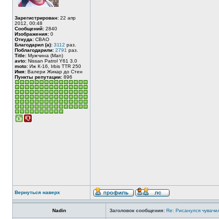
Зарегистрирован:
22 апр
2012, 00:48
Сообщений:
2840
Изображения:
0
Откуда:
СВАО
Благодарил (а):
3112
раз.
Поблагодарили:
2791
раз.
Title:
Мужчина (Man)
avto:
Nissan Patrol Y61 3.0
moto:
Иж К-16, Irbis TTR 250
Имя:
Валери Жикар до Стен
Пункты репутации:
896
Вернуться наверх
Nadin
Заголовок сообщения:
Re: Рисанулся чувачил