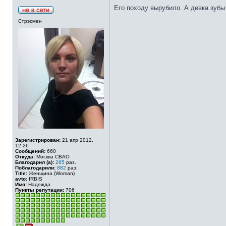
Его походу вырубило. А девка зубы т
Стрэсмен
Зарегистрирован:
21 апр 2012,
12:26
Сообщений:
660
Откуда:
Москва СВАО
Благодарил (а):
265
раз.
Поблагодарили:
882
раз.
Title:
Женщина (Woman)
avto:
IRBIS
Имя:
Надежда
Пункты репутации:
706