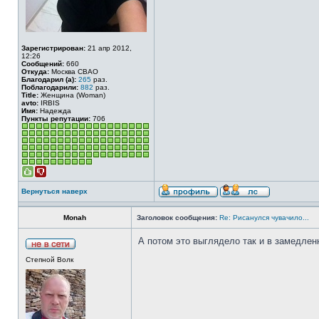
Зарегистрирован:
21 апр 2012,
12:26
Сообщений:
660
Откуда:
Москва СВАО
Благодарил (а):
265
раз.
Поблагодарили:
882
раз.
Title:
Женщина (Woman)
avto:
IRBIS
Имя:
Надежда
Пункты репутации:
706
Вернуться наверх
Monah
Заголовок сообщения:
Re: Рисанулся чувачило...
А потом это выглядело так и в замедлен
Степной Волк