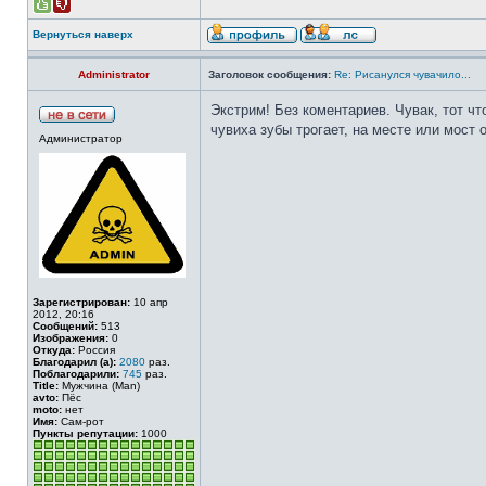
Вернуться наверх
Administrator
Заголовок сообщения:
Re: Рисанулся чувачило...
Экстрим! Без коментариев. Чувак, тот чт
чувиха зубы трогает, на месте или мост о
Администратор
Зарегистрирован:
10 апр
2012, 20:16
Сообщений:
513
Изображения:
0
Откуда:
Россия
Благодарил (а):
2080
раз.
Поблагодарили:
745
раз.
Title:
Мужчина (Man)
avto:
Пёс
moto:
нет
Имя:
Сам-рот
Пункты репутации:
1000