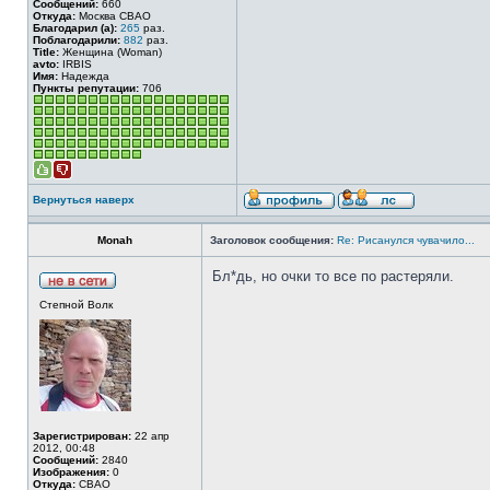
Сообщений:
660
Откуда:
Москва СВАО
Благодарил (а):
265
раз.
Поблагодарили:
882
раз.
Title:
Женщина (Woman)
avto:
IRBIS
Имя:
Надежда
Пункты репутации:
706
Вернуться наверх
Monah
Заголовок сообщения:
Re: Рисанулся чувачило...
Бл*дь, но очки то все по растеряли.
Степной Волк
Зарегистрирован:
22 апр
2012, 00:48
Сообщений:
2840
Изображения:
0
Откуда:
СВАО