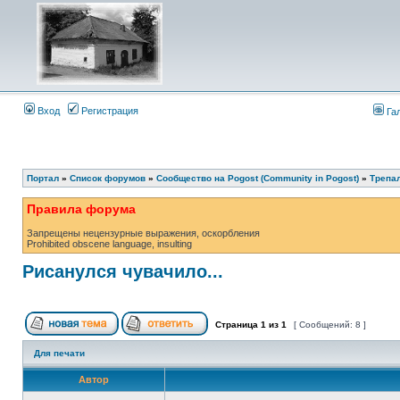
Вход
Регистрация
Га
Портал
»
Список форумов
»
Сообщество на Pogost (Community in Pogost)
»
Трепал
Правила форума
Запрещены нецензурные выражения, оскорбления
Prohibited obscene language, insulting
Рисанулся чувачило...
Страница
1
из
1
[ Сообщений: 8 ]
Для печати
Автор