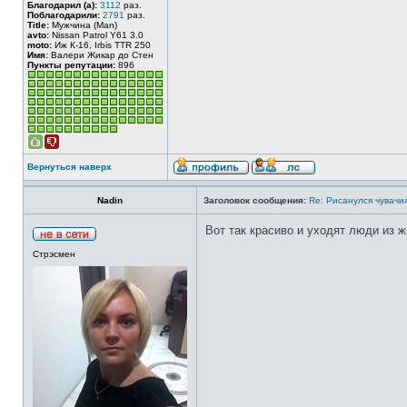
Благодарил (а):
3112
раз.
Поблагодарили:
2791
раз.
Title:
Мужчина (Man)
avto:
Nissan Patrol Y61 3.0
moto:
Иж К-16, Irbis TTR 250
Имя:
Валери Жикар до Стен
Пункты репутации:
896
Вернуться наверх
Nadin
Заголовок сообщения:
Re: Рисанулся чувачил
Вот так красиво и уходят люди из жи
Стрэсмен