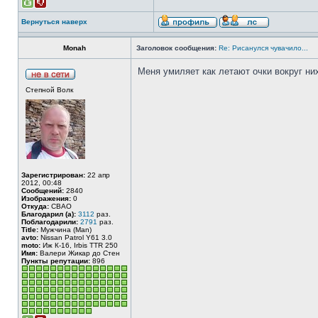
Вернуться наверх
Monah
Заголовок сообщения:
Re: Рисанулся чувачило...
Меня умиляет как летают очки вокруг них
Степной Волк
Зарегистрирован:
22 апр
2012, 00:48
Сообщений:
2840
Изображения:
0
Откуда:
СВАО
Благодарил (а):
3112
раз.
Поблагодарили:
2791
раз.
Title:
Мужчина (Man)
avto:
Nissan Patrol Y61 3.0
moto:
Иж К-16, Irbis TTR 250
Имя:
Валери Жикар до Стен
Пункты репутации:
896