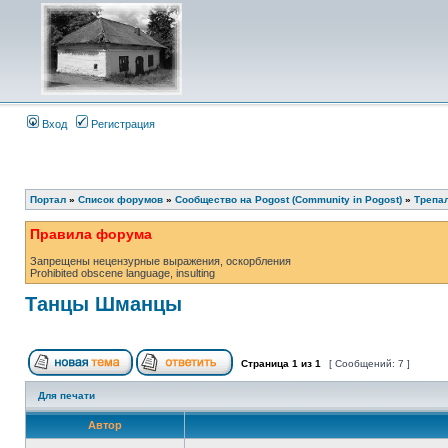
Вход
Регистрация
Портал
»
Список форумов
»
Сообщество на Pogost (Community in Pogost)
»
Трепал
Правила форума
Запрещены нецензурные выражения, оскорбления
Prohibited obscene language, insulting
Танцы Шманцы
Страница
1
из
1
[ Сообщений: 7 ]
Для печати
Автор