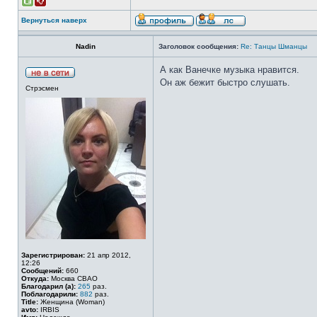
Вернуться наверх
Nadin
Заголовок сообщения:
Re: Танцы Шманцы
А как Ванечке музыка нравится.
Он аж бежит быстро слушать.
Стрэсмен
Зарегистрирован:
21 апр 2012,
12:26
Сообщений:
660
Откуда:
Москва СВАО
Благодарил (а):
265
раз.
Поблагодарили:
882
раз.
Title:
Женщина (Woman)
avto:
IRBIS