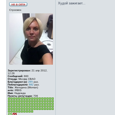
Худой зажигает...
Стрэсмен
Зарегистрирован:
21 апр 2012,
12:26
Сообщений:
660
Откуда:
Москва СВАО
Благодарил (а):
265
раз.
Поблагодарили:
882
раз.
Title:
Женщина (Woman)
avto:
IRBIS
Имя:
Надежда
Пункты репутации:
706