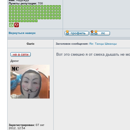
Имя:
Надежда
Пункты репутации:
706
Вернуться наверх
Garic
Заголовок сообщения:
Re: Танцы Шманцы
Вот это смешно я от смеха дышать не м
Дренг
Зарегистрирован:
07 окт
2012, 12:54