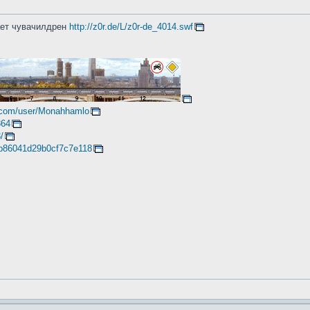
ает чувачилдрен
http://z0r.de/L/z0r-de_4014.swf
.com/user/Monahhamlo
864
/
79b86041d29b0cf7c7e118