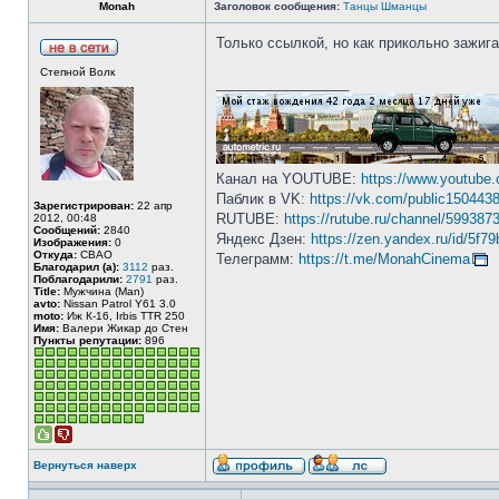
Monah
Заголовок сообщения:
Танцы Шманцы
Только ссылкой, но как прикольно зажиг
Степной Волк
_________________
Канал на YOUTUBE:
https://www.youtube
Паблик в VK:
https://vk.com/public150443
Зарегистрирован:
22 апр
RUTUBE:
https://rutube.ru/channel/5993873
2012, 00:48
Сообщений:
2840
Яндекс Дзен:
https://zen.yandex.ru/id/5f
Изображения:
0
Откуда:
СВАО
Телеграмм:
https://t.me/MonahCinema
Благодарил (а):
3112
раз.
Поблагодарили:
2791
раз.
Title:
Мужчина (Man)
avto:
Nissan Patrol Y61 3.0
moto:
Иж К-16, Irbis TTR 250
Имя:
Валери Жикар до Стен
Пункты репутации:
896
Вернуться наверх