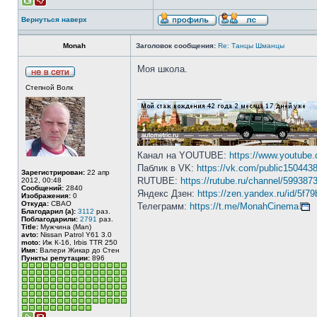
Вернуться наверх
Monah
Заголовок сообщения:
Re: Танцы Шманцы
Моя школа.
Степной Волк
_________________
Канал на YOUTUBE:
https://www.youtube
Паблик в VK:
https://vk.com/public150443
Зарегистрирован:
22 апр
RUTUBE:
https://rutube.ru/channel/5993873
2012, 00:48
Сообщений:
2840
Яндекс Дзен:
https://zen.yandex.ru/id/5f
Изображения:
0
Откуда:
СВАО
Телеграмм:
https://t.me/MonahCinema
Благодарил (а):
3112
раз.
Поблагодарили:
2791
раз.
Title:
Мужчина (Man)
avto:
Nissan Patrol Y61 3.0
moto:
Иж К-16, Irbis TTR 250
Имя:
Валери Жикар до Стен
Пункты репутации:
896