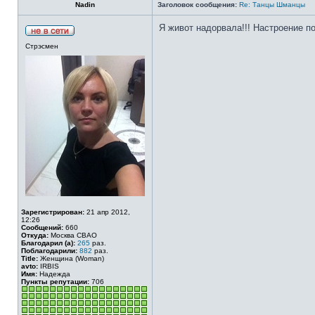
Nadin
Заголовок сообщения:
Re: Танцы Шманцы
Я живот надорвала!!! Настроение под
Стрэсмен
Зарегистрирован:
21 апр 2012,
12:26
Сообщений:
660
Откуда:
Москва СВАО
Благодарил (а):
265
раз.
Поблагодарили:
882
раз.
Title:
Женщина (Woman)
avto:
IRBIS
Имя:
Надежда
Пункты репутации:
706