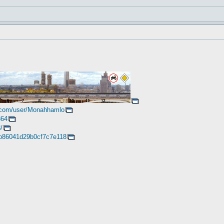
.com/user/Monahhamlo
864
/
79b86041d29b0cf7c7e118