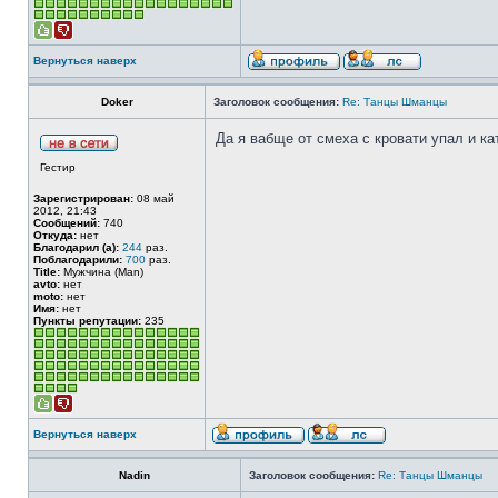
Вернуться наверх
Doker
Заголовок сообщения:
Re: Танцы Шманцы
Да я вабще от смеха с кровати упал и ка
Гестир
Зарегистрирован:
08 май
2012, 21:43
Сообщений:
740
Откуда:
нет
Благодарил (а):
244
раз.
Поблагодарили:
700
раз.
Title:
Мужчина (Man)
avto:
нет
moto:
нет
Имя:
нет
Пункты репутации:
235
Вернуться наверх
Nadin
Заголовок сообщения:
Re: Танцы Шманцы