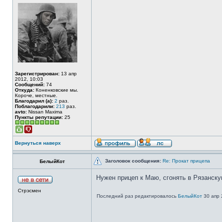
Зарегистрирован:
13 апр
2012, 10:03
Сообщений:
74
Откуда:
Коненковские мы.
Короче, местные.
Благодарил (а):
2
раз.
Поблагодарили:
213
раз.
avto:
Nissan Maxima
Пункты репутации:
25
Вернуться наверх
Заголовок сообщения:
Re: Прокат прицепа
БелыйКот
Нужен прицеп к Маю, сгонять в Рязанску
Стрэсмен
Последний раз редактировалось
БелыйКот
30 апр 