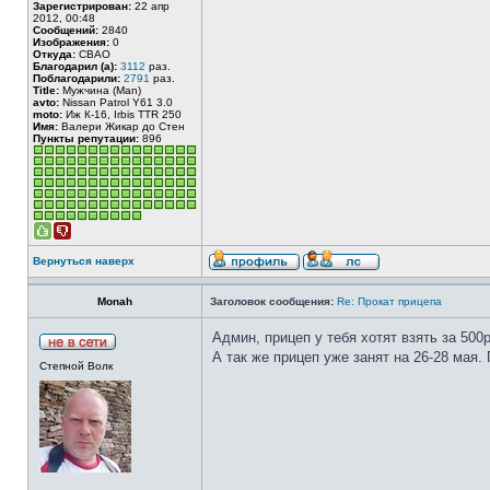
Зарегистрирован:
22 апр
2012, 00:48
Сообщений:
2840
Изображения:
0
Откуда:
СВАО
Благодарил (а):
3112
раз.
Поблагодарили:
2791
раз.
Title:
Мужчина (Man)
avto:
Nissan Patrol Y61 3.0
moto:
Иж К-16, Irbis TTR 250
Имя:
Валери Жикар до Стен
Пункты репутации:
896
Вернуться наверх
Monah
Заголовок сообщения:
Re: Прокат прицепа
Админ, прицеп у тебя хотят взять за 500
А так же прицеп уже занят на 26-28 мая.
Степной Волк