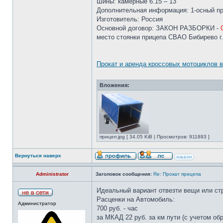
Шины: камерные 6.15 – 13
Дополнительная информация: 1-осный пр
Изготовитель: Россия
Основной договор: ЗАКОН РАЗБОРКИ -
место стоянки прицепа СВАО Бибирево г
Прокат и аренда кроссовых мотоциклов 
Вложения:
прицеп.jpg [ 34.05 KiB | Просмотров: 911893 ]
Вернуться наверх
Administrator
Заголовок сообщения:
Re: Прокат прицепа
Идеальный вариант отвезти вещи или стр
Расценки на Автомобиль:
Администратор
700 руб. - час
за МКАД 22 руб. за км пути (с учетом обр