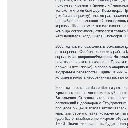
случайно, а лично знал Командора. Друг
приступил к ремонту (почему я? наверно
только то что он был друг Командора. Пр
(якобы за задержку), мысли растворилис
вон забавное и смешное. Складывалось в
корками. Шло время и так сложилось на 
команда согласилась, отказался только 
него появился Форд Сиера. Спонсорами и
2003 год так мы оказались в Балашихе 
автосервисе. Особым рвением к работе М
зарплату автосервиса(Федорова Наталья
печатался в каком то журнале. Причем в
вложены чуть позже), а попав а аварию н
внутренние перевороты. Одним из них бы
которая и начала неосознанный развал 
2006 год, я остался без работы,жутко п
Брался за все, и электрику в клубе прот
Витальевич. Он узнал, что я остался бе
соглашений и договоров с Струдалевым 
процессе общения всегда затрагивалась 
квартиры своего отчима, которую он пыт
идей было приобретение микроавтобуса д
1200$. Значит моя зарплата будет пример