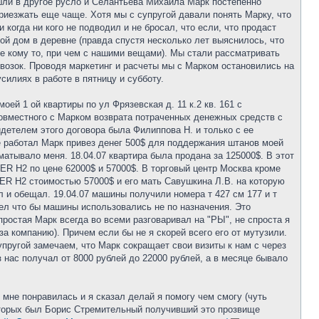
шли в другое русло и Селантьева Михаила Марк постепенно
риезжать еще чаще. Хотя мы с супругой давали понять Марку, что
и когда ни кого не подводил и не бросал, что если, что продаст
гой дом в деревне (правда спустя несколько лет выяснилось, что
 еще кому то, при чем с нашими вещами). Мы стали рассматривать
возок. Проводя маркетинг и расчеты мы с Марком остановились на
илиях в работе в пятницу и субботу.
й 1 ой квартиры по ул Фрязевская д. 11 к.2 кв. 161 с
вместного с Марком возврата потраченных денежных средств с
идетелем этого договора была Филиппова Н. и только с ее
 не работал Марк привез денег 500$ для поддержания штанов моей
зматывало меня. 18.04.07 квартира была продана за 125000$. В этот
ER H2 по цене 62000$ и 57000$. В торговый центр Москва кроме
R H2 стоимостью 57000$ и его мать Савушкина Л.В. на которую
 и обещал. 19.04.07 машины получили номера т 427 см 177 и т
тел что бы машины использовались не по назначения. Это
простая Марк всегда во всеми разговаривал на "РЫ", не спроста я
 за компанию). Причем если бы не я скорей всего его от мутузили.
ругой замечаем, что Марк сокращает свои визиты к нам с через
з нас получал от 8000 рублей до 22000 рублей, а в месяце бывало
 мне понравилась и я сказал делай я помогу чем смогу (чуть
которых был Борис Стремительный получивший это прозвище