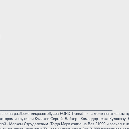
________________________________________________________
льно на разборке микроавтобусов FORD Transit т.к. с моим негативным 
котором я крутился Кулаков Сергей, Байкер - Командор тезка Кулакову, 
ой - Марком Струдалевым. Тогда Марк ездил на Ваз 21099 и заехал к н