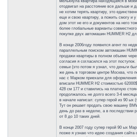
мелькнула квартира находящаяся в моей
отодвигал на расстояние все дальше и д
не хотим терять квартиру, это единстве
еще и свою квартиру, а пожить смогу и у
дом этот не его и документов на него то
более глобальные варианты совместного 
покупке двух автомашин HUMMER H2 для 
В конце 2006году появился агент по нед
параллельным поиском автомашин HUMME
продажи квартиры в полном объеме через
согласия я согласился на этот поступок.
семьи (это потом я узнал, что деньги бы
же день в торговом центре Москва, что 
нас с Марком приехали для оформления
вписали HUMMER H2 стоимостью 62000$. 
428 см 177 и ставились на платную стоя
продолжалось не долго всего 3-4 месяца
в начале написал: супер герой из 90 ых 
Тут он решает продать свою машину BMW
день до раз в неделю, а в последствии р
от 8 до 10 таких дней.
В конце 2007 году супер герой 90 ых Ма
позже я узнаю что идею создания сайта