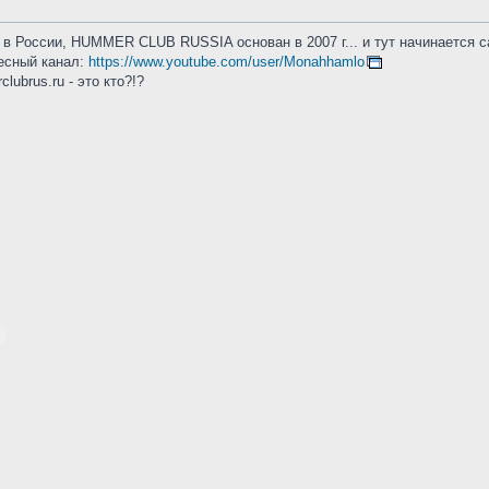
в России, HUMMER CLUB RUSSIA основан в 2007 г... и тут начинается с
ресный канал:
https://www.youtube.com/user/Monahhamlo
clubrus.ru - это кто?!?