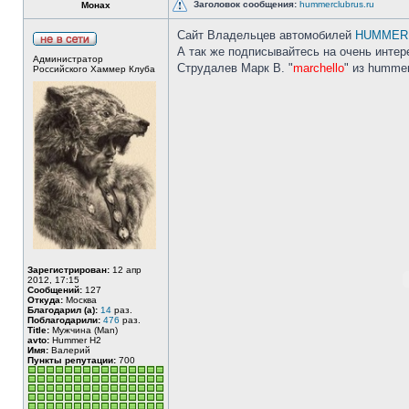
Заголовок сообщения:
hummerclubrus.ru
Монах
Сайт Владельцев автомобилей
HUMMER
А так же подписывайтесь на очень инте
Администратор
Струдалев Марк В. "
marchello
" из hummer
Российского Хаммер Клуба
Зарегистрирован:
12 апр
2012, 17:15
Сообщений:
127
Откуда:
Москва
Благодарил (а):
14
раз.
Поблагодарили:
476
раз.
Title:
Мужчина (Man)
avto:
Hummer H2
Имя:
Валерий
Пункты репутации:
700