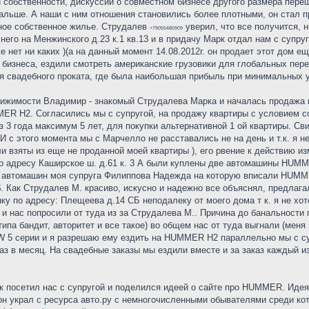
 собственности, дискуссии о совместном бизнесе другого размера пере
альше. А наши с ним отношения становились более плотными, он стал п
нное собственное жилье. Струдалев
уверил, что все получится, н
+79055480909
 него на Менжинского д.23 к.1 кв.13 и в придачу Марк отдал нам с супру
же нет ни каких )(а на данный момент 14.08.2012г. он продает этот дом
бизнеса, ездили смотреть американские грузовики для глобальных пере
свадебного проката, где была наибольшая прибыль при минимальных ус
вижимости Владимир - знакомый Струдалева Марка и началась продажа мое
R H2. Согласились мы с супругой, на продажу квартиры с условием со
 3 года максимум 5 лет, для покупки альтернативной 1 ой квартиры. Св
 И с этого момента мы с Марчелло не расставались не на день и т.к. я
ли взяты из еще не проданной моей квартиры ), его рвение к действию и
по адресу Каширское ш. д.61 к. 3 А были куплены две автомашины HUMM
 автомашин моя супруга Филиппова Надежда на которую вписали HUMME
Как Струдалев М. красиво, искусно и надежно все объяснял, предлагал
нку по адресу: Плещеева д.14 СБ неподалеку от моего дома т к. я не хо
 и нас попросили от туда из за Струдалева М.. Причина до банальности 
(типа бандит, авторитет и все такое) во общем нас от туда выгнали (меня
 5 серии и я разрешаю ему ездить на HUMMER H2 параллельно мы с суп
аз в месяц. На свадебные заказы мы ездили вместе и за заказ каждый и
рк посетил нас с супругой и поделился идеей о сайте про HUMMER. Идея
 он украл с ресурса авто.ру с немногочисленными обывателями среди 