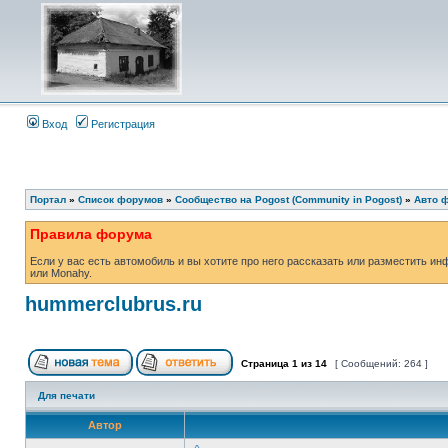
Вход
Регистрация
Портал
»
Список форумов
»
Сообщество на Pogost (Community in Pogost)
»
Авто ф
Правила форума
Если у вас есть автомобиль и вы хотите про него рассказать или разместить ин
или Monahу.
hummerclubrus.ru
Страница
1
из
14
[ Сообщений: 264 ]
Для печати
Автор