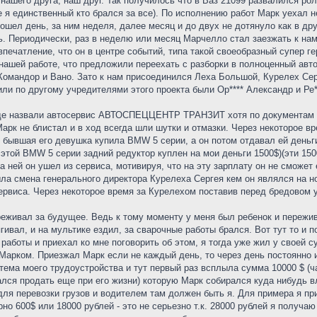
 нашего друга, наш друг. Так получилось что в Ваз 21099 развалился ро
е я единственный кто брался за все). По исполнению работ Марк уехал 
ошел день, за ним неделя, далее месяц и до двух не дотянуло как в др
ь. Периодически, раз в неделю или месяц Марчелло стал заезжать к нам 
печатление, что он в центре событий, типа такой своеобразный супер 
нашей работе, что предложили переехать с разборки в полноценный авт
Командор и Вано. Зато к нам присоединился Леха Большой, Курелех Сер
ли по другому учредителями этого проекта были Ор**** Александр и Ре*
где назвали автосервис АВТОСПЕЦЦЕНТР ТРАНЗИТ хотя по документам он
арк не блистал и в ход всегда шли шутки и отмазки. Через некоторое в
 бывшая его девушка купила BMW 5 серии, а он потом отдавал ей деньг
 этой BMW 5 серии задний редуктор куплен на мои деньги 1500$)(эти 150
а ней он ушел из сервиса, мотивируя, что на эту зарплату он не сможет 
ла смена генерального директора Курелеха Сергея кем он являлся на н
сервиса. Через некоторое время за Курелехом поставив перед бредовом
ереживал за будущее. Ведь к тому моменту у меня был ребенок и переж
ягивал, и на мультике ездил, за сварочные работы брался. Вот тут то и
з работы и приехал ко мне поговорить об этом, я тогда уже жил у свое
Марком. Приезжал Марк если не каждый день, то через день постоянно 
тема моего трудоустройства и тут первый раз всплыла сумма 10000 $ (ч
ался продать еще при его жизни) которую Марк собирался куда нибудь 
ля перевозки грузов и водителем там должен быть я. Для примера я пр
но 600$ или 18000 рублей - это не серьезно т.к. 28000 рублей я получаю