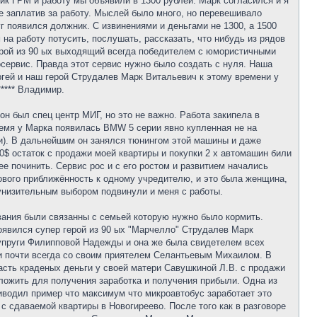
лик ГРМ и работу мы объявили в 1300 рублей. Марк согласился и я
не заплатив за работу. Мыслей было много, но перевешивало
уг появился должник. С извинениями и деньгами не 1300, а 1500
на работу потусить, послушать, рассказать, что нибудь из рядов
герой из 90 ых выходящий всегда победителем с юмористичными
осервис. Правда этот сервис нужно было создать с нуля. Наша
гей и наш герой Струдалев Марк Витальевич к этому времени у
**** Владимир.
 был спец центр МИГ, но это не важно. Работа закипела в
ремя у Марка появилась BMW 5 серии явно купленная не на
и). В дальнейшим он занялся тюнингом этой машины и даже
0$ остаток с продажи моей квартиры и покупки 2 х автомашин били
ее починить. Сервис рос и с его ростом и развитием начались
ового приближённость к одному учредителю, и это была женщина,
 унизительным выбором подвинули и меня с работы.
ивания были связанны с семьей которую нужно было кормить.
 появился супер герой из 90 ых "Марчелло" Струдалев Марк
й супруги Филипповой Надежды и она же была свидетелем всех
и почти всегда со своим приятелем Селантьевым Михаилом. В
асть краденых деньги у своей матери Савушкиной Л.В. с продажи
вложить для получения заработка и получения прибыли. Одна из
иводил пример что максимум что микроавтобус заработает это
 с сдаваемой квартиры в Новогиреево. После того как в разговоре