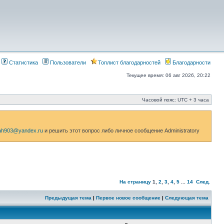
Статистика
Пользователи
Топлист благодарностей
Благодарности
Текущее время: 06 авг 2026, 20:22
Часовой пояс: UTC + 3 часа
h903@yandex.ru
и решить этот вопрос либо личное сообщение Administratorу
На страницу
1
,
2
,
3
,
4
,
5
...
14
След.
Предыдущая тема
|
Первое новое сообщение
|
Следующая тема