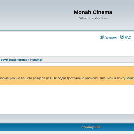
Monah Cinema
канал на youtube
Галерея
FAQ
орум (Auto forum)
»
Hummer
формацию, но вашего раздела нет. Не беда! Достаточно написать письмо на почту
Mona
Сообщение