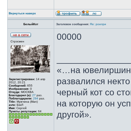
Вернуться наверх
БелыйКот
Заголовок сообщения:
Re: роилри
00000
Стрэсмен
______________
«…на ювелиршино
развалился некто
Зарегистрирован:
14 апр
2012, 20:21
Сообщений:
655
Изображения:
0
черный кот со сто
Откуда:
МОСКВА
Благодарил (а):
27
раз.
Поблагодарили:
294
раз.
на которую он ус
Title:
Мужчина (Man)
avto:
БЫЛ
Имя:
Сергей
Пункты репутации:
64
другой».