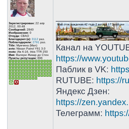
______________
Зарегистрирован:
22 апр
2012, 00:48
Сообщений:
2840
Изображения:
0
Откуда:
СВАО
Благодарил (а):
3112
раз.
Поблагодарили:
2791
раз.
Канал на YOUTU
Title:
Мужчина (Man)
avto:
Nissan Patrol Y61 3.0
moto:
Иж К-16, Irbis TTR 250
Имя:
Валери Жикар до Стен
https://www.yout
Пункты репутации:
896
Паблик в VK:
http
RUTUBE:
https://
Яндекс Дзен:
https://zen.yande
Телеграмм:
https