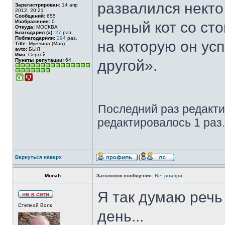
развалился некто
Зарегистрирован:
14 апр
2012, 20:21
Сообщений:
655
Изображения:
0
черный кот со сто
Откуда:
МОСКВА
Благодарил (а):
27
раз.
Поблагодарили:
294
раз.
на которую он ус
Title:
Мужчина (Man)
avto:
БЫЛ
Имя:
Сергей
Пункты репутации:
64
другой».
Последний раз редакт
редактировалось 1 раз.
Вернуться наверх
Monah
Заголовок сообщения:
Re: роилри
Я так думаю речь
Степной Волк
день...