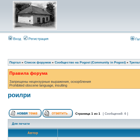
Вход
Регистрация
Га
Портал
»
Список форумов
»
Сообщество на Pogost (Community in Pogost)
»
Трепал
Правила форума
Запрещены нецензурные выражения, оскорбления
Prohibited obscene language, insulting
роилри
Страница
1
из
1
[ Сообщений: 6 ]
Для печати
Автор