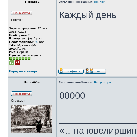
Погранец
Заголовок сообщения:
роилри
Каждый день
Новичок
Зарегистрирован:
15 янв
2013, 02:13
Сообщений:
2
Благодарил (а):
0 раз.
Поблагодарили:
20
раз.
Title:
Мужчина (Man)
avto:
Гелик
Имя:
Сережа
Пункты репутации:
20
Вернуться наверх
БелыйКот
Заголовок сообщения:
Re: роилри
00000
Стрэсмен
______________
«…на ювелиршино