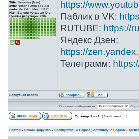
https://www.yout
Title:
Мужчина (Man)
avto:
Nissan Patrol Y61 3.0
moto:
Иж К-16, Irbis TTR 250
Имя:
Валери Жикар до Стен
Паблик в VK:
http
Пункты репутации:
896
RUTUBE:
https://
Яндекс Дзен:
https://zen.yande
Телеграмм:
https
Вернуться наверх
Показать сообщения за:
Сорти
Страница
1
из
1
[ Сообщений: 6 ]
Портал
»
Список форумов
»
Сообщество на Pogost (Community in Pogost)
»
Трепал