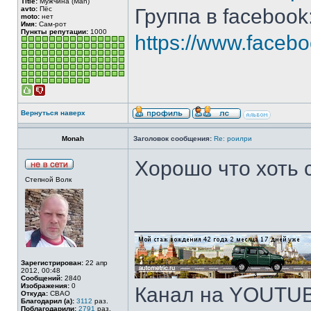
Title:
Мужчина (Man)
avto:
Пёс
Группа в facebook
moto:
нет
Имя:
Сам-рот
Пункты репутации:
1000
https://www.face
Вернуться наверх
Monah
Заголовок сообщения:
Re: роилри
Хорошо что хоть 
Степной Волк
______________
Зарегистрирован:
22 апр
2012, 00:48
Сообщений:
2840
Изображения:
0
Канал на YOUTU
Откуда:
СВАО
Благодарил (а):
3112
раз.
Поблагодарили:
2791
раз.