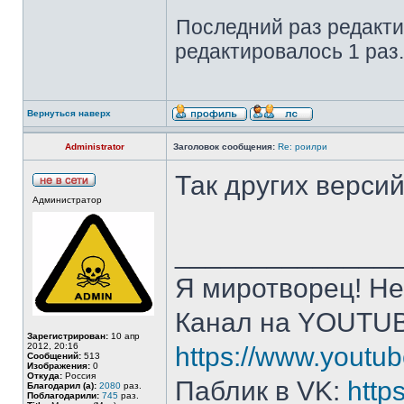
Последний раз редакт
редактировалось 1 раз.
Вернуться наверх
Administrator
Заголовок сообщения:
Re: роилри
Так других версий 
Администратор
______________
Я миротворец! Не
Канал на YOUTU
Зарегистрирован:
10 апр
2012, 20:16
https://www.yout
Сообщений:
513
Изображения:
0
Откуда:
Россия
Паблик в VK:
http
Благодарил (а):
2080
раз.
Поблагодарили:
745
раз.