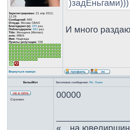
)задЕньгами))
Зарегистрирован:
21 апр 2012,
12:26
Сообщений:
660
Откуда:
Москва СВАО
Благодарил (а):
265
раз.
И много раздаю
Поблагодарили:
882
раз.
Title:
Женщина (Woman)
avto:
IRBIS
Имя:
Надежда
Пункты репутации:
706
Вернуться наверх
БелыйКот
Заголовок сообщения:
Re: Лыжи
00000
Стрэсмен
______________
«…на ювелиршино