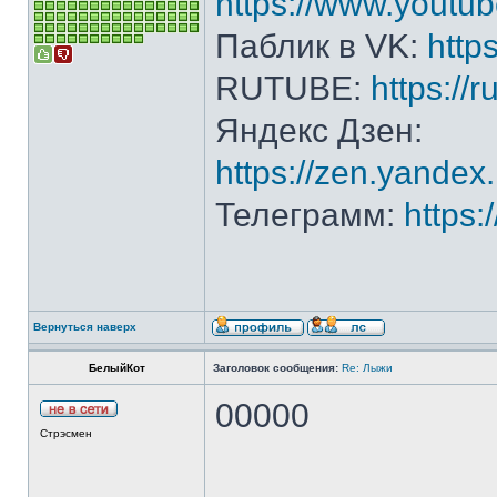
https://www.yout
Паблик в VK:
http
RUTUBE:
https://
Яндекс Дзен:
https://zen.yande
Телеграмм:
https
Вернуться наверх
БелыйКот
Заголовок сообщения:
Re: Лыжи
00000
Стрэсмен