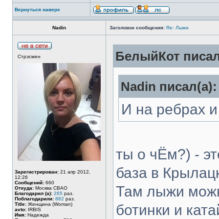
Вернуться наверх
Nadin
Заголовок сообщения:
Re: Лыжи
БелыйКот писал
Стрэсмен
Nadin писал(а):
И на ребрах и 
ты о чЁм?) - 
база в Крылац
Зарегистрирован:
21 апр 2012,
12:26
Сообщений:
660
Там лыжи можн
Откуда:
Москва СВАО
Благодарил (а):
265
раз.
Поблагодарили:
882
раз.
Title:
Женщина (Woman)
ботинки и ката
avto:
IRBIS
Имя:
Надежда