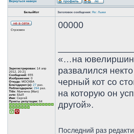
Вернуться наверх
БелыйКот
Заголовок сообщения:
Re: Лыжи
00000
Стрэсмен
______________
«…на ювелиршино
развалился некто
Зарегистрирован:
14 апр
2012, 20:21
Сообщений:
655
Изображения:
0
черный кот со сто
Откуда:
МОСКВА
Благодарил (а):
27
раз.
Поблагодарили:
294
раз.
на которую он ус
Title:
Мужчина (Man)
avto:
БЫЛ
Имя:
Сергей
Пункты репутации:
64
другой».
Последний раз редакт