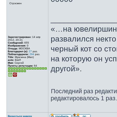
Стрэсмен
______________
«…на ювелиршино
развалился некто
Зарегистрирован:
14 апр
2012, 20:21
Сообщений:
655
Изображения:
0
черный кот со сто
Откуда:
МОСКВА
Благодарил (а):
27
раз.
Поблагодарили:
294
раз.
на которую он ус
Title:
Мужчина (Man)
avto:
БЫЛ
Имя:
Сергей
Пункты репутации:
64
другой».
Последний раз редакт
редактировалось 1 раз.
Вернуться наверх