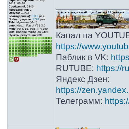
Зарегистрирован:
22 апр
______________
2012, 00:48
Сообщений:
2840
Изображения:
0
Откуда:
СВАО
Благодарил (а):
3112
раз.
Поблагодарили:
2791
раз.
Title:
Мужчина (Man)
avto:
Nissan Patrol Y61 3.0
moto:
Иж К-16, Irbis TTR 250
Имя:
Валери Жикар до Стен
Канал на YOUTU
Пункты репутации:
896
https://www.yout
Паблик в VK:
http
RUTUBE:
https://
Яндекс Дзен:
https://zen.yande
Телеграмм:
https