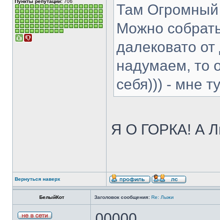
Пункты репутации:
706
Там Огромный 
Можно собратьс
далековато от
надумаем, то 
себя))) - мне т
Я О ГОРКА! А 
Вернуться наверх
БелыйКот
Заголовок сообщения:
Re: Лыжи
00000