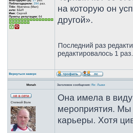
Благодарил (а):
27
раз.
Поблагодарили:
294
раз.
на которую он ус
Title:
Мужчина (Man)
avto:
БЫЛ
Имя:
Сергей
Пункты репутации:
64
другой».
Последний раз редакт
редактировалось 1 раз.
Вернуться наверх
Monah
Заголовок сообщения:
Re: Лыжи
Она имела в виду
Степной Волк
мероприятия. Мы 
карьеры. Хотя ци