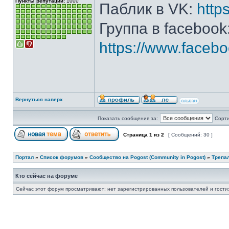
Пункты репутации:
1000
Паблик в VK:
http
Группа в facebook
https://www.face
Вернуться наверх
Показать сообщения за:
Сорти
Страница
1
из
2
[ Сообщений: 30 ]
Портал
»
Список форумов
»
Сообщество на Pogost (Community in Pogost)
»
Трепал
Кто сейчас на форуме
Сейчас этот форум просматривают: нет зарегистрированных пользователей и гости: