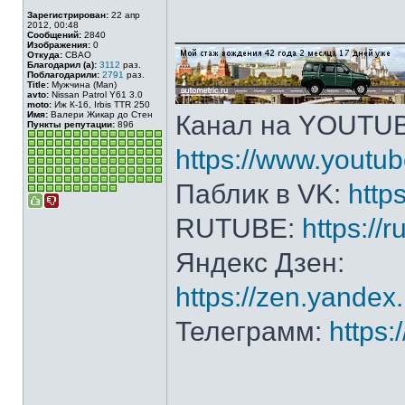
Зарегистрирован:
22 апр
______________
2012, 00:48
Сообщений:
2840
Изображения:
0
Откуда:
СВАО
Благодарил (а):
3112
раз.
Поблагодарили:
2791
раз.
Title:
Мужчина (Man)
avto:
Nissan Patrol Y61 3.0
moto:
Иж К-16, Irbis TTR 250
Имя:
Валери Жикар до Стен
Канал на YOUTU
Пункты репутации:
896
https://www.yout
Паблик в VK:
http
RUTUBE:
https://
Яндекс Дзен:
https://zen.yande
Телеграмм:
https