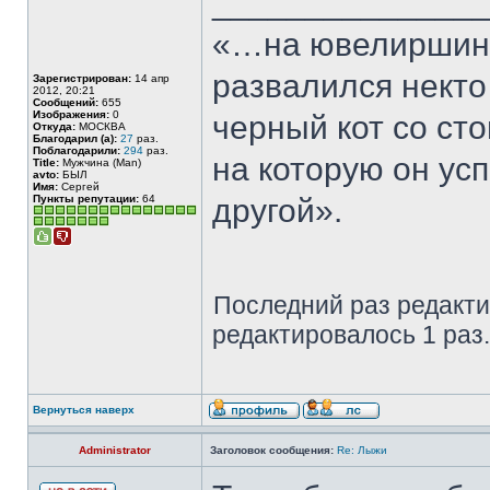
______________
«…на ювелиршино
развалился некто
Зарегистрирован:
14 апр
2012, 20:21
Сообщений:
655
Изображения:
0
черный кот со сто
Откуда:
МОСКВА
Благодарил (а):
27
раз.
Поблагодарили:
294
раз.
на которую он ус
Title:
Мужчина (Man)
avto:
БЫЛ
Имя:
Сергей
Пункты репутации:
64
другой».
Последний раз редакт
редактировалось 1 раз.
Вернуться наверх
Administrator
Заголовок сообщения:
Re: Лыжи