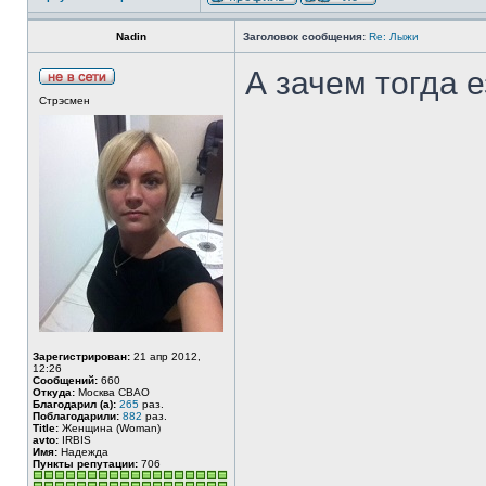
Nadin
Заголовок сообщения:
Re: Лыжи
А зачем тогда 
Стрэсмен
Зарегистрирован:
21 апр 2012,
12:26
Сообщений:
660
Откуда:
Москва СВАО
Благодарил (а):
265
раз.
Поблагодарили:
882
раз.
Title:
Женщина (Woman)
avto:
IRBIS
Имя:
Надежда
Пункты репутации:
706