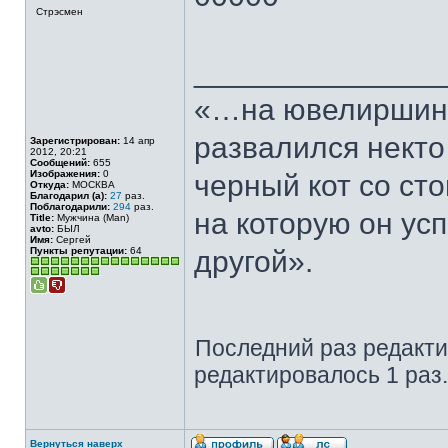
Стрэсмен
______________
«…на ювелиршино
развалился некто
Зарегистрирован:
14 апр
2012, 20:21
Сообщений:
655
Изображения:
0
черный кот со сто
Откуда:
МОСКВА
Благодарил (а):
27
раз.
Поблагодарили:
294
раз.
на которую он ус
Title:
Мужчина (Man)
avto:
БЫЛ
Имя:
Сергей
Пункты репутации:
64
другой».
Последний раз редакт
редактировалось 1 раз.
Вернуться наверх