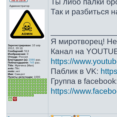
Ты либо палки бр
Администратор
Так и разбиться 
______________
Я миротворец! Не
Зарегистрирован:
10 апр
2012, 20:16
Канал на YOUTU
Сообщений:
513
Изображения:
0
Откуда:
Россия
https://www.yout
Благодарил (а):
2080
раз.
Поблагодарили:
745
раз.
Title:
Мужчина (Man)
avto:
Пёс
Паблик в VK:
http
moto:
нет
Имя:
Сам-рот
Пункты репутации:
1000
Группа в facebook
https://www.face