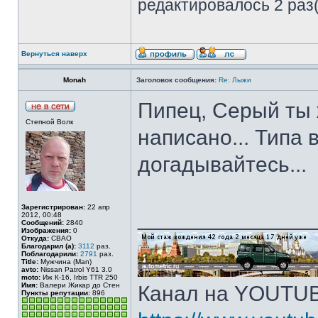
редактировалось 2 раз(
Вернуться наверх
Monah
Заголовок сообщения:
Re: Лыжи
Пипец, Серый ты ж
Степной Волк
написано... Типа 
догадывайтесь...
Зарегистрирован:
22 апр
______________
2012, 00:48
Сообщений:
2840
Изображения:
0
Откуда:
СВАО
Благодарил (а):
3112
раз.
Поблагодарили:
2791
раз.
Title:
Мужчина (Man)
avto:
Nissan Patrol Y61 3.0
moto:
Иж К-16, Irbis TTR 250
Имя:
Валери Жикар до Стен
Канал на YOUTU
Пункты репутации:
896