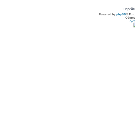
Перейт
Powered by
phpBB
® For
Сборк
Рус