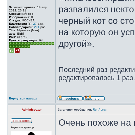
развалился некто
Зарегистрирован:
14 апр
2012, 20:21
Сообщений:
655
Изображения:
0
черный кот со сто
Откуда:
МОСКВА
Благодарил (а):
27
раз.
Поблагодарили:
294
раз.
на которую он ус
Title:
Мужчина (Man)
avto:
БЫЛ
Имя:
Сергей
Пункты репутации:
64
другой».
Последний раз редакт
редактировалось 1 раз.
Вернуться наверх
Administrator
Заголовок сообщения:
Re: Лыжи
Очень похоже на
Администратор