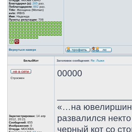
Откуда:
Москва СВАО
Благодарил (а):
265
раз.
Поблагодарили:
882
раз.
Title:
Женщина (Woman)
avto:
IRBIS
Имя:
Надежда
Пункты репутации:
706
Вернуться наверх
БелыйКот
Заголовок сообщения:
Re: Лыжи
00000
Стрэсмен
______________
«…на ювелиршино
развалился некто
Зарегистрирован:
14 апр
2012, 20:21
Сообщений:
655
Изображения:
0
черный кот со сто
Откуда:
МОСКВА