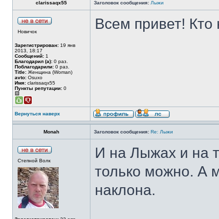
clarissaqx55
Заголовок сообщения:
Лыжи
Всем привет! Кто 
Новичок
Зарегистрирован:
19 янв
2013, 18:17
Сообщений:
1
Благодарил (а):
0 раз.
Поблагодарили:
0 раз.
Title:
Женщина (Woman)
avto:
Osuxo
Имя:
clarissaqx55
Пункты репутации:
0
Вернуться наверх
Monah
Заголовок сообщения:
Re: Лыжи
И на Лыжах и на т
Степной Волк
только можно. А 
наклона.