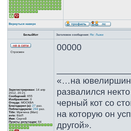
Вернуться наверх
БелыйКот
Заголовок сообщения:
Re: Лыжи
00000
Стрэсмен
______________
«…на ювелиршино
развалился некто
Зарегистрирован:
14 апр
2012, 20:21
Сообщений:
655
Изображения:
0
черный кот со сто
Откуда:
МОСКВА
Благодарил (а):
27
раз.
Поблагодарили:
294
раз.
на которую он ус
Title:
Мужчина (Man)
avto:
БЫЛ
Имя:
Сергей
Пункты репутации:
64
другой».