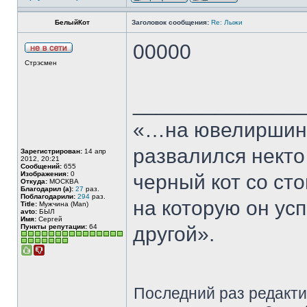
БелыйКот
Заголовок сообщения:
Re: Лыжи
00000
Стрэсмен
______________
«…на ювелиршино
развалился некто
Зарегистрирован:
14 апр
2012, 20:21
Сообщений:
655
Изображения:
0
черный кот со сто
Откуда:
МОСКВА
Благодарил (а):
27
раз.
Поблагодарили:
294
раз.
на которую он ус
Title:
Мужчина (Man)
avto:
БЫЛ
Имя:
Сергей
Пункты репутации:
64
другой».
Последний раз редакт