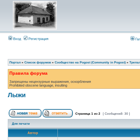
Вход
Регистрация
Га
Портал
»
Список форумов
»
Сообщество на Pogost (Community in Pogost)
»
Трепал
Правила форума
Запрещены нецензурные выражения, оскорбления
Prohibited obscene language, insulting
Лыжи
Страница
1
из
2
[ Сообщений: 30 ]
Для печати
Автор