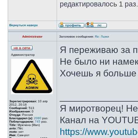
редактировалось 1 раз.
Вернуться наверх
Administrator
Заголовок сообщения:
Re: Лыжи
Я переживаю за п
Администратор
Не было ни намек
Хочешь я больше 
______________
Зарегистрирован:
10 апр
2012, 20:16
Я миротворец! Не
Сообщений:
513
Изображения:
0
Откуда:
Россия
Канал на YOUTU
Благодарил (а):
2080
раз.
Поблагодарили:
745
раз.
Title:
Мужчина (Man)
avto:
Пёс
https://www.yout
moto:
нет
Имя:
Сам-рот