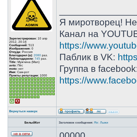
______________
Я миротворец! Не
Канал на YOUTU
Зарегистрирован:
10 апр
2012, 20:16
https://www.yout
Сообщений:
513
Изображения:
0
Откуда:
Россия
Паблик в VK:
http
Благодарил (а):
2080
раз.
Поблагодарили:
745
раз.
Title:
Мужчина (Man)
avto:
Пёс
Группа в facebook
moto:
нет
Имя:
Сам-рот
Пункты репутации:
1000
https://www.face
Вернуться наверх
БелыйКот
Заголовок сообщения:
Re: Лыжи
00000