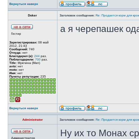
Вернуться наверх
Doker
Заголовок сообщения:
Re: Продается корм для кро
а я черепашек од
Гестир
Зарегистрирован:
08 май
2012, 21:43
Сообщений:
740
Откуда:
нет
Благодарил (а):
244
раз.
Поблагодарили:
700
раз.
Title:
Мужчина (Man)
avto:
нет
moto:
нет
Имя:
нет
Пункты репутации:
235
Вернуться наверх
Administrator
Заголовок сообщения:
Re: Продается корм для кро
Ну их то Монах ср
Администратор