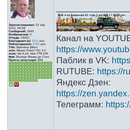
______________
Зарегистрирован:
22 апр
2012, 00:48
Сообщений:
2840
Изображения:
0
Канал на YOUTU
Откуда:
СВАО
Благодарил (а):
3112
раз.
Поблагодарили:
2791
раз.
https://www.yout
Title:
Мужчина (Man)
avto:
Nissan Patrol Y61 3.0
moto:
Иж К-16, Irbis TTR 250
Имя:
Валери Жикар до Стен
Паблик в VK:
http
Пункты репутации:
896
RUTUBE:
https://
Яндекс Дзен:
https://zen.yande
Телеграмм:
https