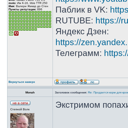
moto:
Иж К-16, Irbis TTR 250
Имя:
Валери Жикар до Стен
Паблик в VK:
http
Пункты репутации:
896
RUTUBE:
https://
Яндекс Дзен:
https://zen.yande
Телеграмм:
https
Вернуться наверх
Monah
Заголовок сообщения:
Re: Продается корм для кро
Экстримом попахи
Степной Волк
______________