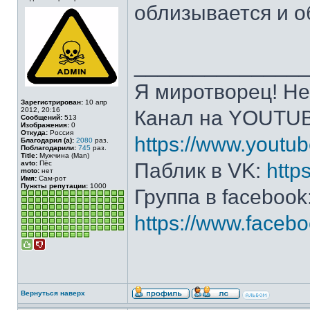
облизывается и о
______________
Я миротворец! Не
Зарегистрирован:
10 апр
2012, 20:16
Канал на YOUTU
Сообщений:
513
Изображения:
0
Откуда:
Россия
https://www.yout
Благодарил (а):
2080
раз.
Поблагодарили:
745
раз.
Title:
Мужчина (Man)
avto:
Пёс
Паблик в VK:
http
moto:
нет
Имя:
Сам-рот
Пункты репутации:
1000
Группа в facebook
https://www.face
Вернуться наверх