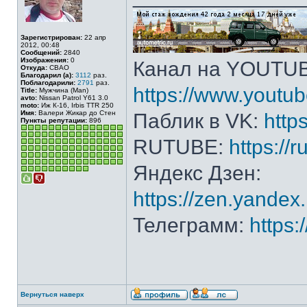
Зарегистрирован:
22 апр
2012, 00:48
Сообщений:
2840
Изображения:
0
Канал на YOUTU
Откуда:
СВАО
Благодарил (а):
3112
раз.
Поблагодарили:
2791
раз.
https://www.yout
Title:
Мужчина (Man)
avto:
Nissan Patrol Y61 3.0
moto:
Иж К-16, Irbis TTR 250
Имя:
Валери Жикар до Стен
Паблик в VK:
http
Пункты репутации:
896
RUTUBE:
https://
Яндекс Дзен:
https://zen.yande
Телеграмм:
https
Вернуться наверх