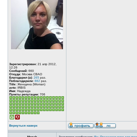
Зарегистрирован:
21 апр 2012,
12:26
Сообщений:
660
Откуда:
Москва СВАО
Благодарил (а):
265
раз.
Поблагодарили:
882
раз.
Title:
Женщина (Woman)
avto:
IRBIS
Имя:
Надежда
Пункты репутации:
706
Вернуться наверх
Monah
Заголовок сообщения:
Re: Продается корм для кро