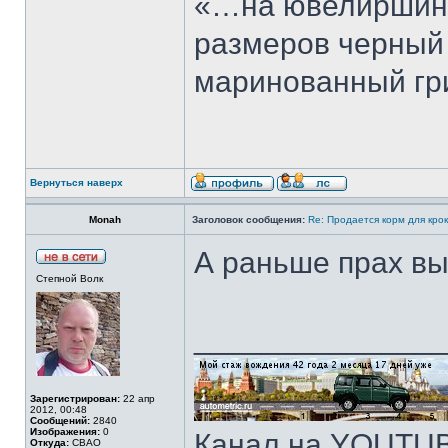
«…на ювелиршином
размеров черный к
маринованный гри
Вернуться наверх
Monah
Заголовок сообщения:
Re: Продается корм для кро
А раньше прах вы
Степной Волк
______________
Зарегистрирован:
22 апр
2012, 00:48
Сообщений:
2840
Изображения:
0
Канал на YOUTU
Откуда:
СВАО