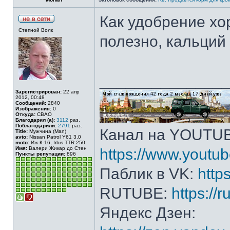
Как удобрение хо
Степной Волк
полезно, кальций
______________
Зарегистрирован:
22 апр
2012, 00:48
Сообщений:
2840
Изображения:
0
Откуда:
СВАО
Благодарил (а):
3112
раз.
Поблагодарили:
2791
раз.
Канал на YOUTU
Title:
Мужчина (Man)
avto:
Nissan Patrol Y61 3.0
moto:
Иж К-16, Irbis TTR 250
Имя:
Валери Жикар до Стен
https://www.yout
Пункты репутации:
896
Паблик в VK:
http
RUTUBE:
https://
Яндекс Дзен: