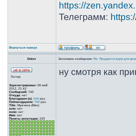
https://zen.yande
Телеграмм:
https
Вернуться наверх
Doker
Заголовок сообщения:
Re: Продается корм для кро
ну смотря как пр
Гестир
Зарегистрирован:
08 май
2012, 21:43
Сообщений:
740
Откуда:
нет
Благодарил (а):
244
раз.
Поблагодарили:
700
раз.
Title:
Мужчина (Man)
avto:
нет
moto:
нет
Имя:
нет
Пункты репутации:
235