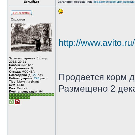
БелыйКот
Заголовок сообщения:
Продается корм для крокод
Стрэсмен
http://www.avito.
Зарегистрирован:
14 апр
2012, 20:21
Сообщений:
655
Изображения:
0
Откуда:
МОСКВА
Продается корм д
Благодарил (а):
27
раз.
Поблагодарили:
294
раз.
Title:
Мужчина (Man)
avto:
БЫЛ
Размещено 2 дека
Имя:
Сергей
Пункты репутации:
64