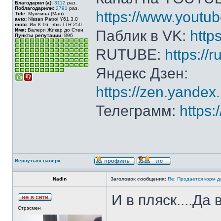
Благодарил (а):
3112
раз.
Поблагодарили:
2791
раз.
https://www.yout
Title:
Мужчина (Man)
avto:
Nissan Patrol Y61 3.0
moto:
Иж К-16, Irbis TTR 250
Имя:
Валери Жикар до Стен
Паблик в VK:
http
Пункты репутации:
896
RUTUBE:
https://
Яндекс Дзен:
https://zen.yande
Телеграмм:
https
Вернуться наверх
Nadin
Заголовок сообщения:
Re: Продается корм д
И в пляск....Да 
Стрэсмен