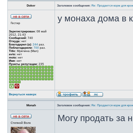
Doker
Заголовок сообщения:
Re: Продается корм для кро
у монаха дома в 
Гестир
Зарегистрирован:
08 май
2012, 21:43
Сообщений:
740
Откуда:
нет
Благодарил (а):
244
раз.
Поблагодарили:
700
раз.
Title:
Мужчина (Man)
avto:
нет
moto:
нет
Имя:
нет
Пункты репутации:
235
Вернуться наверх
Monah
Заголовок сообщения:
Re: Продается корм для кро
Могу продать за н
Степной Волк