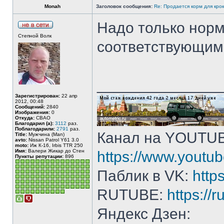
Monah
Заголовок сообщения:
Re: Продается корм для кро
Надо только норм
Степной Волк
соответствующим
______________
Зарегистрирован:
22 апр
2012, 00:48
Сообщений:
2840
Изображения:
0
Откуда:
СВАО
Благодарил (а):
3112
раз.
Поблагодарили:
2791
раз.
Канал на YOUTU
Title:
Мужчина (Man)
avto:
Nissan Patrol Y61 3.0
moto:
Иж К-16, Irbis TTR 250
Имя:
Валери Жикар до Стен
https://www.yout
Пункты репутации:
896
Паблик в VK:
http
RUTUBE:
https://
Яндекс Дзен: