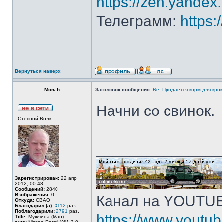
https://zen.yande
Телеграмм:
https
Вернуться наверх
Monah
Заголовок сообщения:
Re: Продается корм для кро
Начни со свинок.
Степной Волк
______________
Зарегистрирован:
22 апр
2012, 00:48
Сообщений:
2840
Изображения:
0
Канал на YOUTU
Откуда:
СВАО
Благодарил (а):
3112
раз.
Поблагодарили:
2791
раз.
https://www.yout
Title:
Мужчина (Man)
avto:
Nissan Patrol Y61 3.0