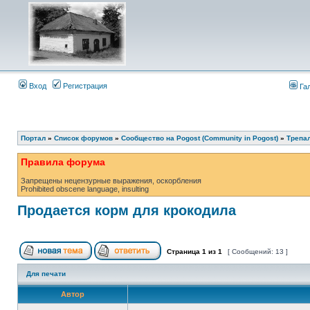
Вход
Регистрация
Га
Портал
»
Список форумов
»
Сообщество на Pogost (Community in Pogost)
»
Трепал
Правила форума
Запрещены нецензурные выражения, оскорбления
Prohibited obscene language, insulting
Продается корм для крокодила
Страница
1
из
1
[ Сообщений: 13 ]
Для печати
Автор