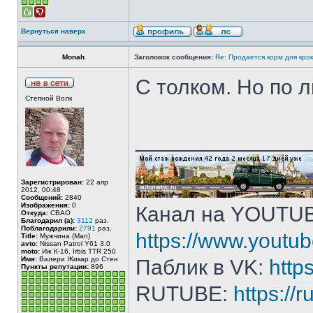
Вернуться наверх
Monah
Заголовок сообщения:
Re: Продается корм для кро
С толком. Но по 
Степной Волк
______________
Зарегистрирован:
22 апр
2012, 00:48
Сообщений:
2840
Изображения:
0
Канал на YOUTU
Откуда:
СВАО
Благодарил (а):
3112
раз.
Поблагодарили:
2791
раз.
https://www.yout
Title:
Мужчина (Man)
avto:
Nissan Patrol Y61 3.0
moto:
Иж К-16, Irbis TTR 250
Имя:
Валери Жикар до Стен
Паблик в VK:
http
Пункты репутации:
896
RUTUBE:
https://