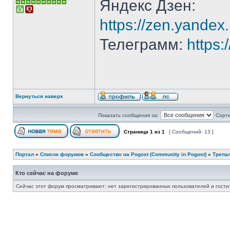
Яндекс Дзен:
https://zen.yande
Телеграмм:
https
Вернуться наверх
Показать сообщения за:
Сорти
Страница
1
из
1
[ Сообщений: 13 ]
Портал
»
Список форумов
»
Сообщество на Pogost (Community in Pogost)
»
Трепал
Кто сейчас на форуме
Сейчас этот форум просматривают: нет зарегистрированных пользователей и гости: