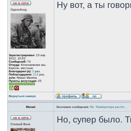
Ну вот, а ты говор
Одальбонд
Зарегистрирован:
13 апр
2012, 10:03
Сообщений:
74
Откуда:
Коненковские мы.
Короче, местные.
Благодарил (а):
2
раз.
Поблагодарили:
213
раз.
avto:
Nissan Maxima
Пункты репутации:
25
Вернуться наверх
Monah
Заголовок сообщения:
Re: Температура растёт...
Но, супер было. Т
Степной Волк