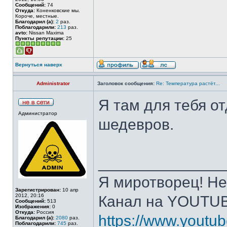
Сообщений:
74
Откуда:
Коненковские мы.
Короче, местные.
Благодарил (а):
2
раз.
Поблагодарили:
213
раз.
avto:
Nissan Maxima
Пункты репутации:
25
Вернуться наверх
Administrator
Заголовок сообщения:
Re: Температура растёт...
Я там для тебя о
Администратор
шедевров.
______________
Я миротворец! Не
Зарегистрирован:
10 апр
2012, 20:16
Канал на YOUTU
Сообщений:
513
Изображения:
0
Откуда:
Россия
https://www.yout
Благодарил (а):
2080
раз.
Поблагодарили:
745
раз.