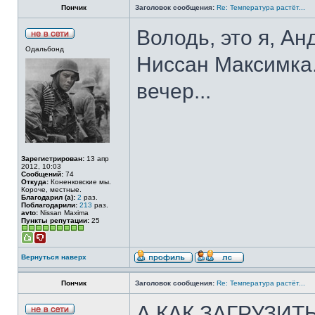
Пончик
Заголовок сообщения:
Re: Температура растёт...
Володь, это я, Ан
Одальбонд
Ниссан Максимка.
вечер...
Зарегистрирован:
13 апр
2012, 10:03
Сообщений:
74
Откуда:
Коненковские мы.
Короче, местные.
Благодарил (а):
2
раз.
Поблагодарили:
213
раз.
avto:
Nissan Maxima
Пункты репутации:
25
Вернуться наверх
Пончик
Заголовок сообщения:
Re: Температура растёт...
А КАК ЗАГРУЗИТ