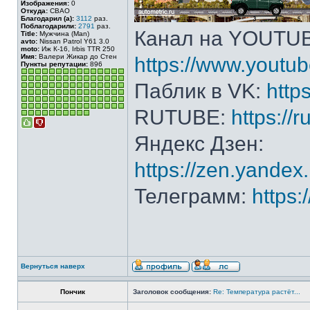
Изображения:
0
Откуда:
СВАО
Благодарил (а):
3112
раз.
Поблагодарили:
2791
раз.
Канал на YOUTU
Title:
Мужчина (Man)
avto:
Nissan Patrol Y61 3.0
moto:
Иж К-16, Irbis TTR 250
Имя:
Валери Жикар до Стен
https://www.yout
Пункты репутации:
896
Паблик в VK:
http
RUTUBE:
https://
Яндекс Дзен:
https://zen.yande
Телеграмм:
https
Вернуться наверх
Пончик
Заголовок сообщения:
Re: Температура растёт...