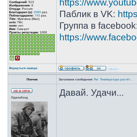
https://www.yout
Сообщений:
513
Изображения:
0
Откуда:
Россия
Паблик в VK:
http
Благодарил (а):
2080
раз.
Поблагодарили:
745
раз.
Title:
Мужчина (Man)
avto:
Пёс
Группа в facebook
moto:
нет
Имя:
Сам-рот
Пункты репутации:
1000
https://www.face
Вернуться наверх
Пончик
Заголовок сообщения:
Re: Температура растёт...
Давай. Удачи...
Одальбонд