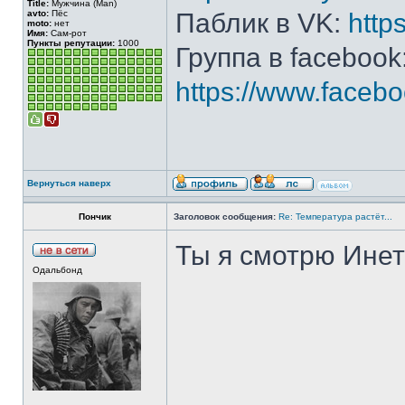
Title:
Мужчина (Man)
avto:
Пёс
Паблик в VK:
http
moto:
нет
Имя:
Сам-рот
Пункты репутации:
1000
Группа в facebook
https://www.face
Вернуться наверх
Пончик
Заголовок сообщения:
Re: Температура растёт...
Ты я смотрю Инет
Одальбонд