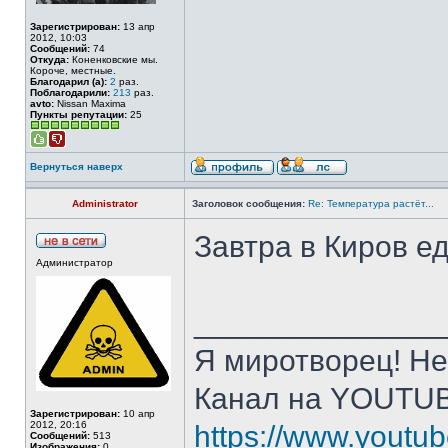
Зарегистрирован:
13 апр
2012, 10:03
Сообщений:
74
Откуда:
Коненковские мы.
Короче, местные.
Благодарил (а):
2
раз.
Поблагодарили:
213
раз.
avto:
Nissan Maxima
Пункты репутации:
25
Вернуться наверх
Administrator
Заголовок сообщения:
Re: Температура растёт...
Завтра в Киров ед
Администратор
______________
Я миротворец! Не
Канал на YOUTU
Зарегистрирован:
10 апр
2012, 20:16
https://www.yout
Сообщений:
513
Изображения:
0