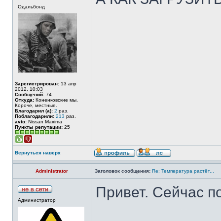
Одальбонд
Зарегистрирован:
13 апр
2012, 10:03
Сообщений:
74
Откуда:
Коненковские мы.
Короче, местные.
Благодарил (а):
2
раз.
Поблагодарили:
213
раз.
avto:
Nissan Maxima
Пункты репутации:
25
Вернуться наверх
Administrator
Заголовок сообщения:
Re: Температура растёт...
Привет. Сейчас п
Администратор