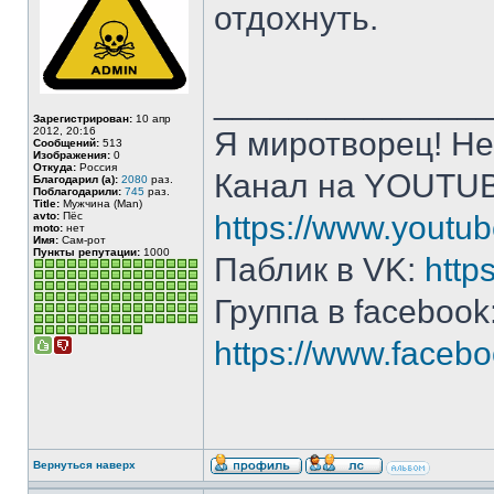
отдохнуть.
______________
Зарегистрирован:
10 апр
2012, 20:16
Я миротворец! Не
Сообщений:
513
Изображения:
0
Откуда:
Россия
Канал на YOUTU
Благодарил (а):
2080
раз.
Поблагодарили:
745
раз.
Title:
Мужчина (Man)
avto:
Пёс
https://www.yout
moto:
нет
Имя:
Сам-рот
Пункты репутации:
1000
Паблик в VK:
http
Группа в facebook
https://www.face
Вернуться наверх