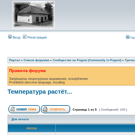
Вход
Регистрация
Га
Портал
»
Список форумов
»
Сообщество на Pogost (Community in Pogost)
»
Трепал
Правила форума
Запрещены нецензурные выражения, оскорбления
Prohibited obscene language, insulting
Температура растёт...
Страница
1
из
5
[ Сообщений: 100 ]
Для печати
Автор