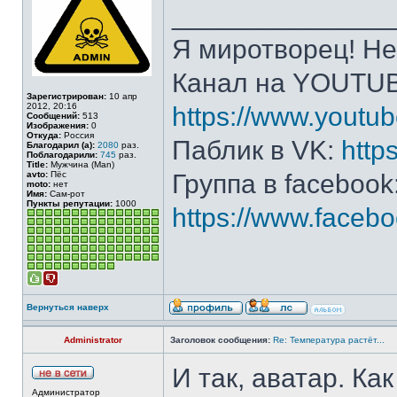
______________
Я миротворец! Не
Канал на YOUTU
Зарегистрирован:
10 апр
2012, 20:16
https://www.yout
Сообщений:
513
Изображения:
0
Откуда:
Россия
Паблик в VK:
http
Благодарил (а):
2080
раз.
Поблагодарили:
745
раз.
Title:
Мужчина (Man)
avto:
Пёс
Группа в facebook
moto:
нет
Имя:
Сам-рот
Пункты репутации:
1000
https://www.face
Вернуться наверх
Administrator
Заголовок сообщения:
Re: Температура растёт...
И так, аватар. Ка
Администратор