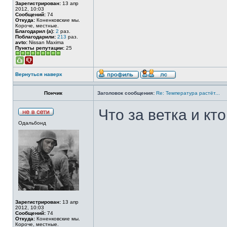
Зарегистрирован:
13 апр
2012, 10:03
Сообщений:
74
Откуда:
Коненковские мы.
Короче, местные.
Благодарил (а):
2
раз.
Поблагодарили:
213
раз.
avto:
Nissan Maxima
Пункты репутации:
25
Вернуться наверх
Пончик
Заголовок сообщения:
Re: Температура растёт...
Что за ветка и кт
Одальбонд
Зарегистрирован:
13 апр
2012, 10:03
Сообщений:
74
Откуда:
Коненковские мы.
Короче, местные.