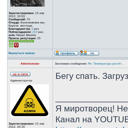
Зарегистрирован:
13 апр
2012, 10:03
Сообщений:
74
Откуда:
Коненковские мы.
Короче, местные.
Благодарил (а):
2
раз.
Поблагодарили:
213
раз.
avto:
Nissan Maxima
Пункты репутации:
25
Вернуться наверх
Administrator
Заголовок сообщения:
Re: Температура растёт...
Бегу спать. Загру
Администратор
______________
Я миротворец! Не
Канал на YOUTU
Зарегистрирован:
10 апр
2012, 20:16