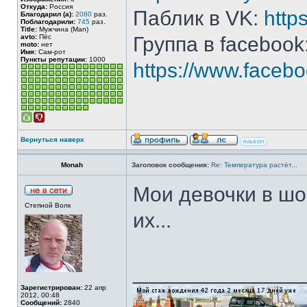
Откуда:
Россия
Паблик в VK:
http
Благодарил (а):
2080
раз.
Поблагодарили:
745
раз.
Title:
Мужчина (Man)
avto:
Пёс
Группа в facebook
moto:
нет
Имя:
Сам-рот
Пункты репутации:
1000
https://www.face
Вернуться наверх
Monah
Заголовок сообщения:
Re: Температура растёт...
Мои девочки в шок
Степной Волк
их...
______________
Зарегистрирован:
22 апр
2012, 00:48
Сообщений:
2840