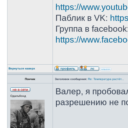
https://www.yout
Паблик в VK:
http
Группа в facebook
https://www.face
Вернуться наверх
Пончик
Заголовок сообщения:
Re: Температура растёт...
Валер, я пробовал
Одальбонд
разрешению не по