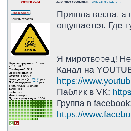
Administrator
Заголовок сообщения:
Температура растёт...
Пришла весна, а н
Администратор
ощущается. Где 
______________
Я миротворец! Не
Зарегистрирован:
10 апр
2012, 20:16
Канал на YOUTU
Сообщений:
513
Изображения:
0
Откуда:
Россия
https://www.yout
Благодарил (а):
2080
раз.
Поблагодарили:
745
раз.
Title:
Мужчина (Man)
avto:
Пёс
Паблик в VK:
http
moto:
нет
Имя:
Сам-рот
Пункты репутации:
1000
Группа в facebook
https://www.face