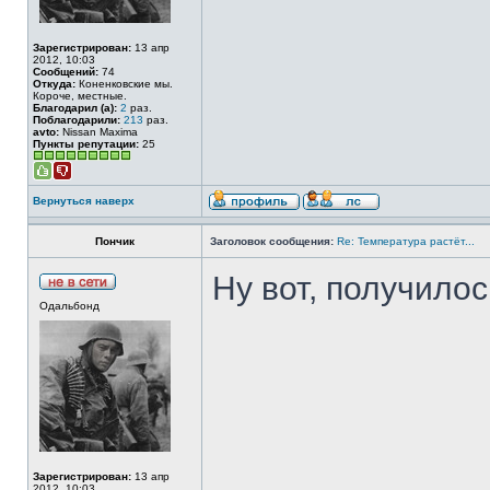
Зарегистрирован:
13 апр
2012, 10:03
Сообщений:
74
Откуда:
Коненковские мы.
Короче, местные.
Благодарил (а):
2
раз.
Поблагодарили:
213
раз.
avto:
Nissan Maxima
Пункты репутации:
25
Вернуться наверх
Пончик
Заголовок сообщения:
Re: Температура растёт...
Ну вот, получилось
Одальбонд
Зарегистрирован:
13 апр
2012, 10:03