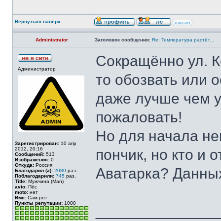
Вернуться наверх
Administrator
Заголовок сообщения:
Re: Температура растёт...
Сокращённо ул. К
Администратор
то обозвать или 
даже лучше чем у 
пожаловать!
Но для начала не
Зарегистрирован:
10 апр
2012, 20:16
пончик, но кто и 
Сообщений:
513
Изображения:
0
Откуда:
Россия
Аватарка? Данных
Благодарил (а):
2080
раз.
Поблагодарили:
745
раз.
Title:
Мужчина (Man)
avto:
Пёс
moto:
нет
Имя:
Сам-рот
Пункты репутации:
1000
______________