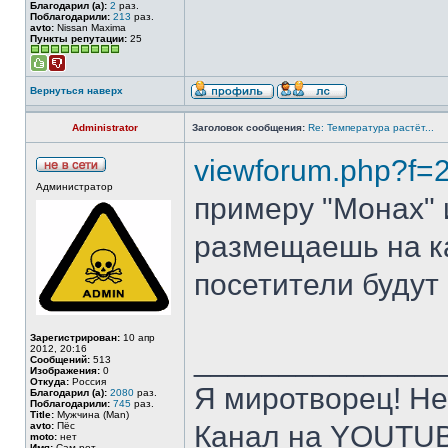
Благодарил (а):
2
раз.
Поблагодарили:
213
раз.
avto:
Nissan Maxima
Пункты репутации:
25
Вернуться наверх
Administrator
Заголовок сообщения:
Re: Температура растёт...
viewforum.php?f=
Администратор
примеру "Монах" 
размещаешь на к
посетители будут
Зарегистрирован:
10 апр
2012, 20:16
______________
Сообщений:
513
Изображения:
0
Откуда:
Россия
Я миротворец! Не
Благодарил (а):
2080
раз.
Поблагодарили:
745
раз.
Title:
Мужчина (Man)
avto:
Пёс
Канал на YOUTU
moto:
нет
Имя:
Сам-рот