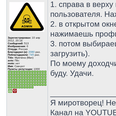
1. справа в верх
пользователя. Н
2. в открытом ок
нажимаешь профи
Зарегистрирован:
10 апр
2012, 20:16
3. потом выбирае
Сообщений:
513
Изображения:
0
Откуда:
Россия
загрузить).
Благодарил (а):
2080
раз.
Поблагодарили:
745
раз.
Title:
Мужчина (Man)
avto:
Пёс
По моему доходчи
moto:
нет
Имя:
Сам-рот
Пункты репутации:
1000
буду. Удачи.
______________
Я миротворец! Не
Канал на YOUTU