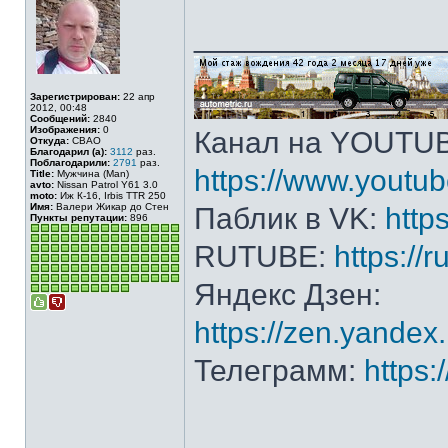
______________
Зарегистрирован:
22 апр
2012, 00:48
Сообщений:
2840
Изображения:
0
Канал на YOUTU
Откуда:
СВАО
Благодарил (а):
3112
раз.
Поблагодарили:
2791
раз.
https://www.yout
Title:
Мужчина (Man)
avto:
Nissan Patrol Y61 3.0
moto:
Иж К-16, Irbis TTR 250
Имя:
Валери Жикар до Стен
Паблик в VK:
http
Пункты репутации:
896
RUTUBE:
https://
Яндекс Дзен:
https://zen.yande
Телеграмм:
https