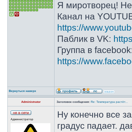
Я миротворец! Не
Канал на YOUTU
https://www.yout
Паблик в VK:
http
Группа в facebook
https://www.face
Вернуться наверх
Administrator
Заголовок сообщения:
Re: Температура растёт...
Ну конечно все за
Администратор
градус падает. д