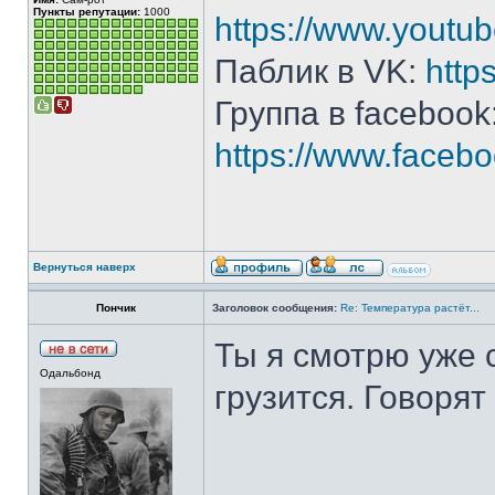
Пункты репутации:
1000
https://www.yout
Паблик в VK:
http
Группа в facebook
https://www.face
Вернуться наверх
Пончик
Заголовок сообщения:
Re: Температура растёт...
Ты я смотрю уже 
Одальбонд
грузится. Говоря