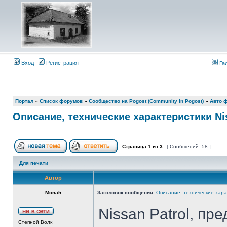
Вход
Регистрация
Га
Портал
»
Список форумов
»
Сообщество на Pogost (Community in Pogost)
»
Авто ф
Описание, технические характеристики Nis
Страница
1
из
3
[ Сообщений: 58 ]
Для печати
Автор
Monah
Заголовок сообщения:
Описание, технические харак
Nissan Patrol, п
Степной Волк