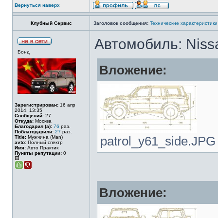
Вернуться наверх
Клубный Сервис
Заголовок сообщения:
Технические характеристики
Автомобиль: Niss
Бонд
Вложение:
Зарегистрирован:
16 апр
2014, 13:35
Сообщений:
27
Откуда:
Москва
Благодарил (а):
76
раз.
Поблагодарили:
27
раз.
Title:
Мужчина (Man)
patrol_y61_side.JPG 
avto:
Полный спектр
Имя:
Авто Практик
Пункты репутации:
0
Вложение: