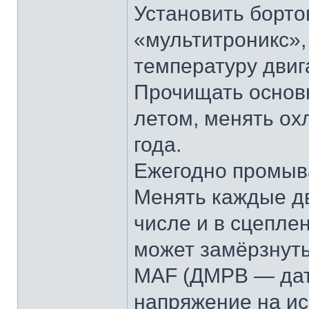
Установить борто
«мультитроникс»,
температуру двиг
Прочищать основ
летом, менять о
года.
Ежегодно промыва
Менять каждые дв
числе и в сцепле
может замёрзнуть
MAF (ДМРВ — дат
напряжение на ис