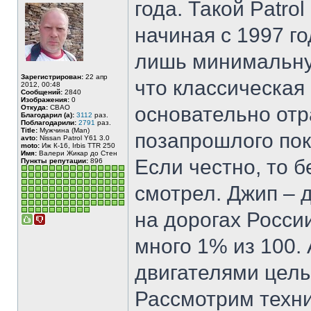
года. Такой Patro
начиная с 1997 го
лишь минимальну
Зарегистрирован:
22 апр
что классическая
2012, 00:48
Сообщений:
2840
Изображения:
0
основательно от
Откуда:
СВАО
Благодарил (а):
3112
раз.
Поблагодарили:
2791
раз.
Title:
Мужчина (Man)
позапрошлого пок
avto:
Nissan Patrol Y61 3.0
moto:
Иж К-16, Irbis TTR 250
Имя:
Валери Жикар до Стен
Если честно, то 
Пункты репутации:
896
смотрел. Джип – 
на дорогах Росси
много 1% из 100.
двигателями целы
Рассмотрим техни