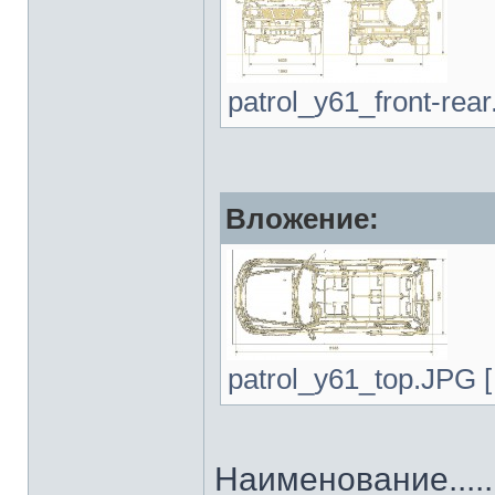
patrol_y61_front-rea
Вложение:
patrol_y61_top.JPG [
Наименование..........