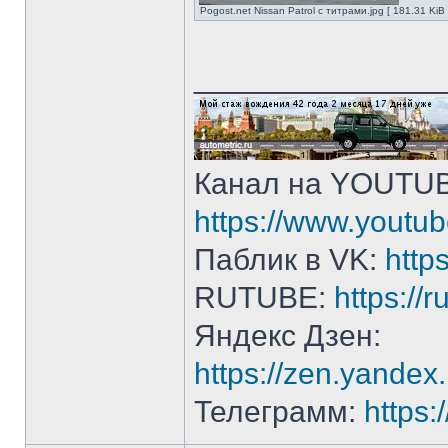
Pogost.net Nissan Patrol с титрами.jpg [ 181.31 Ki
______________
Канал на YOUTU
https://www.yout
Паблик в VK:
http
RUTUBE:
https://
Яндекс Дзен:
https://zen.yande
Телеграмм:
https