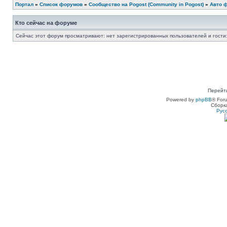
Портал
»
Список форумов
»
Сообщество на Pogost (Community in Pogost)
»
Авто ф
Кто сейчас на форуме
Сейчас этот форум просматривают: нет зарегистрированных пользователей и гости:
Перейт
Powered by
phpBB
® For
Сборк
Рус