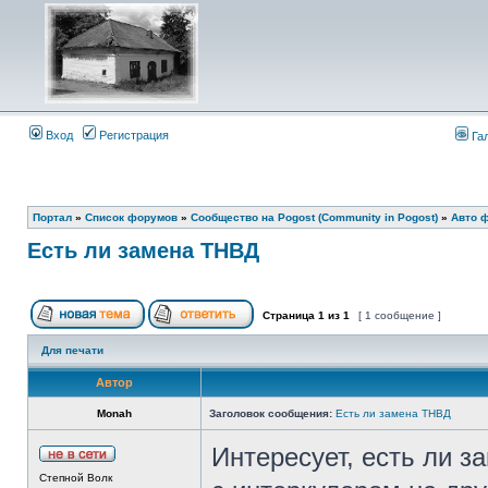
Вход
Регистрация
Га
Портал
»
Список форумов
»
Сообщество на Pogost (Community in Pogost)
»
Авто ф
Есть ли замена ТНВД
Страница
1
из
1
[ 1 сообщение ]
Для печати
Автор
Monah
Заголовок сообщения:
Есть ли замена ТНВД
Интересует, есть ли 
Степной Волк