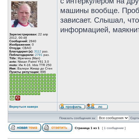
с интеркулером на дру
машины вообще. Пробл
зависает. Слышал, что
информацией, маякни
Зарегистрирован:
22 апр
2012, 00:48
Сообщений:
2840
Изображения:
0
Откуда:
СВАО
Благодарил (а):
3112
раз.
Поблагодарили:
2791
раз.
Title:
Мужчина (Man)
avto:
Nissan Patrol Y61 3.0
moto:
Иж К-16, Irbis TTR 250
Имя:
Валери Жикар до Стен
Пункты репутации:
896
Вернуться наверх
Показать сообщения за:
Сорти
Страница
1
из
1
[ 1 сообщение ]